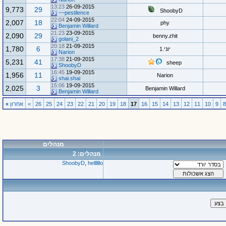
13:23
26-09-2015
9,773
29
ShoobyD
pestilence~~
22:04
24-09-2015
2,007
18
phy
Benjamin Willard
21:23
23-09-2015
2,090
29
benny.zhit
golani_2
20:18
21-09-2015
1,780
6
יוני.1
Narion
17:38
21-09-2015
5,231
41
sheep
ShoobyD
16:45
19-09-2015
1,956
11
Narion
shai.shai
15:06
19-09-2015
2,025
3
Benjamin Willard
Benjamin Willard
9
10
11
12
13
14
15
16
17
18
19
20
21
22
23
24
25
26
>
אחרון
»
מנהלים
מנהלים: 2
ShoobyD
,
hellllllo