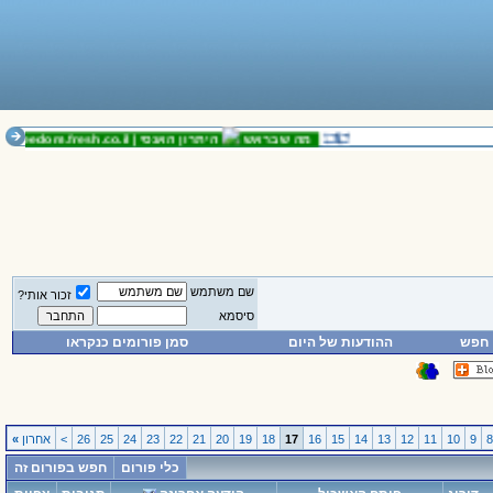
מה שבראש
היתרון האנסי |
freedom.fresh.co.il
נוש
שם משתמש
זכור אותי?
סיסמא
חפש
ההודעות של היום
סמן פורומים כנקראו
9
10
11
12
13
14
15
16
17
18
19
20
21
22
23
24
25
26
>
אחרון
»
כלי פורום
חפש בפורום זה