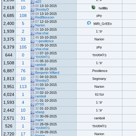
ai22
19:00
13-10-2015
2,618
10
hellllllo
ShoobyD
09:09
13-10-2015
6,685
108
phy
RedBlossom
18:07
12-10-2015
2,400
5
MiRi_GrEEn
Narion
20:26
10-10-2015
1,939
2
יוני.1
shai.shai
12:48
10-10-2015
3,375
33
Narion
pestilence~~
22:33
09-10-2015
6,379
105
phy
shai.shai
22:13
07-10-2015
644
0
בלאסטומי
בלאסטומי
14:46
05-10-2015
1,508
1
יוני.1
ramboli
07:58
05-10-2015
6,887
76
Pestilence.
Benjamin Willard
22:31
04-10-2015
1,813
10
Segmany
ShoobyD
23:49
03-10-2015
3,951
113
Narion
Narion
21:29
02-10-2015
4,024
1
עמי61
ramboli
10:41
01-10-2015
1,593
4
יוני.1
פפילון
02:32
01-10-2015
2,442
10
יוני.1
sheep
20:39
30-09-2015
2,571
31
ramboli
marin
18:00
28-09-2015
526
1
בלאסטומי
בלאסטומי
21:34
26-09-2015
2,720
17
Narion
Narion