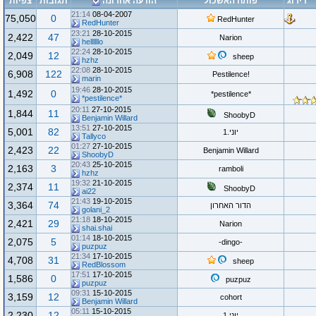
דירוג
פותח האשכול
הודעה אחרונה
תגובות
צפיות
21:14
08-04-2007
75,050
0
RedHunter
RedHunter
23:21
28-10-2015
2,422
47
Narion
hellllllo
22:24
28-10-2015
2,049
12
sheep
hzhz
22:08
28-10-2015
6,908
122
!Pestilence
marin
19:46
28-10-2015
1,492
0
*pestilence*
*pestilence*
20:11
27-10-2015
1,844
11
ShoobyD
Benjamin Willard
13:51
27-10-2015
5,001
82
יוני.1
Tallyco
01:27
27-10-2015
2,423
22
Benjamin Willard
ShoobyD
20:43
25-10-2015
2,163
3
ramboli
hzhz
19:32
21-10-2015
2,374
11
ShoobyD
ai22
21:43
19-10-2015
3,364
74
הדור האחרון
golani_2
21:18
18-10-2015
2,421
29
Narion
shai.shai
01:14
18-10-2015
2,075
5
-dingo-
puzpuz
21:34
17-10-2015
4,708
31
sheep
RedBlossom
17:51
17-10-2015
1,586
0
puzpuz
puzpuz
09:31
15-10-2015
3,159
12
cohort
Benjamin Willard
05:11
15-10-2015
2,230
12
יוני.1