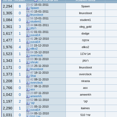
פותח האשכול
הודעה אחרונה
תגובות
צפיות
23:42
15-01-2011
2,294
8
Spawn
Spawn
06:43
15-01-2011
1,305
0
linuxsboot
linuxsboot
12:56
13-01-2011
1,084
0
student1
student1
18:44
04-01-2011
1,361
3
oleg_gold
רומק
15:42
01-01-2011
1,617
1
dodge
yuval14
22:41
28-12-2010
1,477
1
אינקה
yuval14
11:15
15-12-2010
1,976
4
eliko2
eliko2
09:04
15-12-2010
1,523
1
אביגל11
overclock
18:03
30-11-2010
1,343
1
רומק
shruki
16:15
25-11-2010
1,171
0
linuxsboot
linuxsboot
17:47
18-11-2010
1,373
1
overclock
Shai
22:42
08-11-2010
1,208
1
nirasta
overclock
05:27
08-11-2010
1,766
0
asx
asx
10:23
07-11-2010
1,042
0
ameerkh
ameerkh
10:52
06-11-2010
1,197
2
קוני
קוני
17:21
05-11-2010
2,290
1
itaimes
yuval14
15:04
05-11-2010
1,031
0
שיר 510
שיר 510