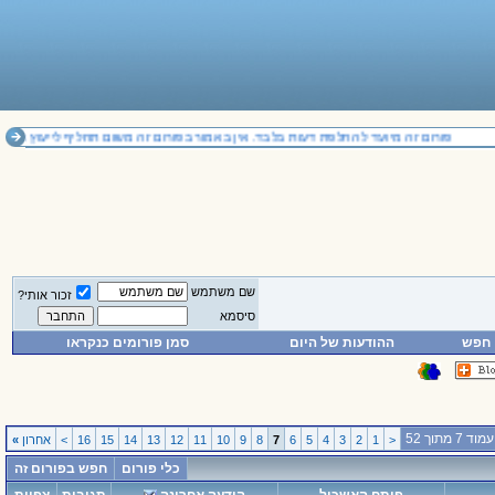
פורום זה מיועד להחלפת דעות בלבד. אין באמור בפורום זה משום תחליף לייעוץ משפטי
שם משתמש
זכור אותי?
סיסמא
חפש
ההודעות של היום
סמן פורומים כנקראו
עמוד 7 מתוך 52
<
1
2
3
4
5
6
7
8
9
10
11
12
13
14
15
16
>
אחרון
»
כלי פורום
חפש בפורום זה