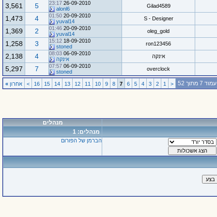
23:17
26-09-2010
3,561
5
Gilad4589
alonl6
01:50
20-09-2010
1,473
4
S - Designer
yuval14
01:46
20-09-2010
1,369
2
oleg_gold
yuval14
15:12
18-09-2010
1,258
3
ron123456
stoned
08:03
06-09-2010
2,138
4
אינקה
אינקה
07:57
06-09-2010
5,297
7
overclock
stoned
עמוד 7 מתוך 52
<
1
2
3
4
5
6
7
8
9
10
11
12
13
14
15
16
>
אחרון
»
מנהלים
מנהלים: 1
הברמן של הפורום