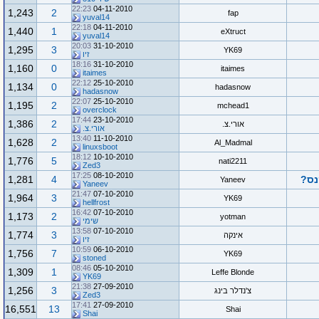
22:23
04-11-2010
1,243
2
fap
yuval14
22:18
04-11-2010
1,440
1
eXtruct
yuval14
20:03
31-10-2010
1,295
3
YK69
זיו
18:16
31-10-2010
1,160
0
itaimes
itaimes
22:12
25-10-2010
1,134
0
hadasnow
hadasnow
22:07
25-10-2010
1,195
2
mchead1
overclock
17:44
23-10-2010
1,386
2
אורי.צ.
אורי.צ.
13:40
11-10-2010
1,628
2
Al_Madmal
linuxsboot
18:12
10-10-2010
1,776
5
nati2211
Zed3
17:25
08-10-2010
נס?
4
1,281
Yaneev
Yaneev
21:47
07-10-2010
1,964
3
YK69
hellfrost
16:42
07-10-2010
1,173
2
yotman
שימי
13:58
07-10-2010
1,774
3
אינקה
זיו
10:59
06-10-2010
1,756
7
YK69
stoned
08:46
05-10-2010
1,309
1
Leffe Blonde
YK69
21:38
27-09-2010
1,256
3
צ'נדלר בינג
Zed3
17:41
27-09-2010
16,551
13
Shai
Shai