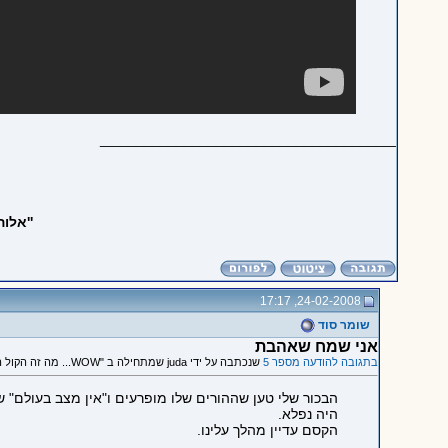
_____________________________________
''אלו
24-02-2008, 17:17
שומר סוד
אני שמח שאהבת
בתגובה להודעה מספר 5
שנכתבה על ידי juda שמתחילה ב "WOW... מה זה הקול המדהים הזה..."
הבכור שלי טען שההורים שלו מופרעים ו"אין מצב בעולם" ש
היה נפלא.
הקסם עדיין מהלך עלינו.