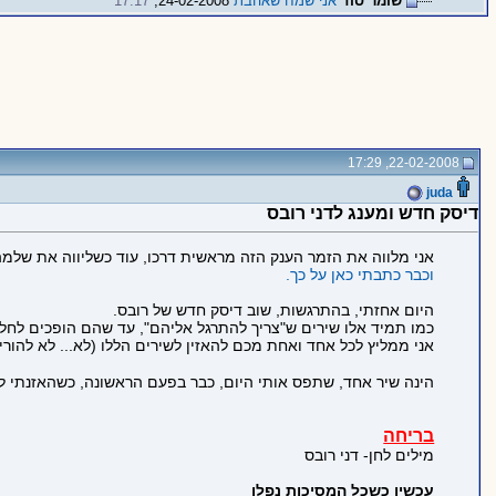
שומר סוד
אני שמח שאהבת
24-02-2008,
17:17
22-02-2008, 17:29
juda
דיסק חדש ומענג לדני רובס
אני מלווה את הזמר הענק הזה מראשית דרכו, עוד כשליווה את שלמה
וכבר כתבתי כאן על כך.
היום אחזתי, בהתרגשות, שוב דיסק חדש של רובס.
כמו תמיד אלו שירים ש"צריך להתרגל אליהם", עד שהם הופכים לחל
אני ממליץ לכל אחד ואחת מכם להאזין לשירים הללו (לא... לא להור
הינה שיר אחד, שתפס אותי היום, כבר בפעם הראשונה, כשהאזנתי לו
בריחה
מילים לחן- דני רובס
עכשיו כשכל המסיכות נפלו