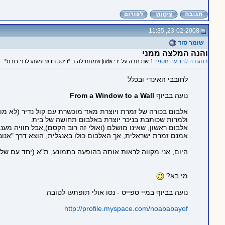
23-02-2008, 11:35
שומר סוד
והנה המלצה ממני
בתגובה להודעה מספר 1
שנכתבה על ידי juda שמתחילה ב "דיסק חדש ומענג לדני רובס"
לחובבי האינדי ובכלל
נועה בביוף
From a Window to a Wall
אלבום בכורה של זמרת ויוצרת מאד מוכשרת עם קול נדיר (לא מ
ולמרות שכותבת בניכר יוצרת באלבום תחושה של בית.
אלבום ראשון, שאינו מושלם (ואולי זה רוב הקסם),אבל חוויה מענ
אמנם זמרת ישראלית, אך האלבום כולו באנגלית, הוצא דרך "אנוב
היום, אני מקווה לראות אותה בהופעה בתמונע, ת"א (יחד עם שליש
מי בא?
נועה בביוף במיי ספייס - נסו אולי תופתעו לטובה
http://profile.myspace.com/noababayof