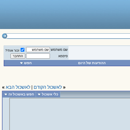
שם משתמש
זכור אותי?
סיסמא
ההודעות של היום
חפש
«
לאשכול הקודם
|
לאשכול הבא
»
כלי אשכול
חפש באשכול זה