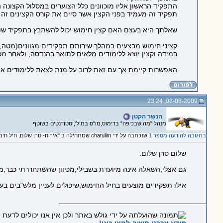
התפקיד הראשון אליו מוכוונים כלל הצוערים במסלול הקצונה 
תפקיד זה מעמיד בפני הקצין אשר סיים את קורס הקצינים זה 
שאלתך היא בעצם האם קצין חימוש יכול להשתבץ בתפקיד שונ
קציני חימוש מבצעים במהלך שירותם תפקידים מגוונים(מטה,הד
במידה וקצין יוצא ללימודים מלאים לתואר בהנדסה, ולאחר מכ
האפשרות קיימת אך עם זאת לרוב על מנת לצאת ללימודים אות
08-08-2009, 23:24
הנשר הקטן
מנהל "מה שבכיפה" בדימוס,מו"ס במיל',וסטודנטים בשוטף
בתגובה להודעה מספר 1
שנכתבה על ידי chatulim שמתחילה ב "אירוח- סרן שלום, חיל חימוש"
שלום סרן שלום.
גם אצלי,השאלה אינה מיועדת בשבילי,מכיוון שהשתחררתי כבר,מ
אילו תפקידים מוצעים בחיל החימוש,שיכולים לעניין מלש"בים בעל
_____________________________________