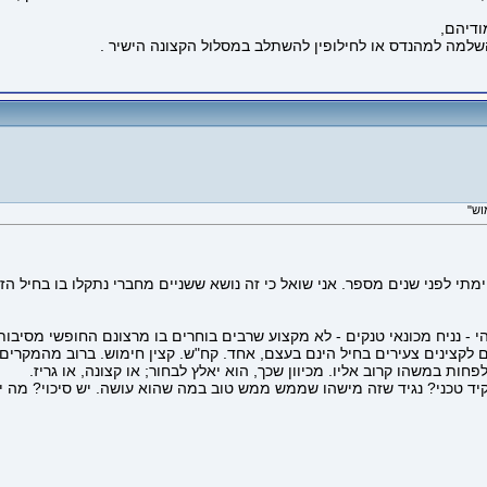
ודיהם,
שלמה למהנדס או לחילופין להשתלב במסלול הקצונה הישיר .
תי לפני שנים מספר. אני שואל כי זה נושא ששניים מחברי נתקלו בו בחיל הז
- נניח מכונאי טנקים - לא מקצוע שרבים בוחרים בו מרצונם החופשי מסיבות י
לקצינים צעירים בחיל הינם בעצם, אחד. קח"ש. קצין חימוש. ברוב מהמקרים
פחות במשהו קרוב אליו. מכיוון שכך, הוא יאלץ לבחור; או קצונה, או גריז.
טכני? נגיד שזה מישהו שממש ממש טוב במה שהוא עושה. יש סיכוי? מה יוצע