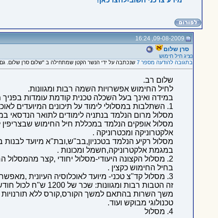
מידע צרכני חשוב-לחצו כאן!
09-08-2009, 16:24
סרן שלום
נציג חיל חימוש
בתגובה להודעה מספר 7
שנכתבה על ידי הנשר הקטן שמתחילה ב "שלום סרן שלום. גם 
שלום רב.
לחיל החימוש אפשרויות השמה רבות ומגוונות.
במידה ואינך בעל השכלה טכנית קודמת עומדות בפניך מ
1. השתלבות במסלולי לימוד על תיכונים המיועדים לאוכלוסיה עיונית :
מסלול מרום הנלמד
בנתניה לימודים לתואר הנדסאי במ
מסלול
אופקים הנלמד במכללת חיל החימוש שבצריפין 
אלקטרוניקה ומכטרוניקה
.
מסלול רקיע הנלמד בטכניון,בב"ש,ובת"א מיועד לבנות 
במגמת אלקטרוניקה,חשמל ומכונות .
2. מסלול הקצונה היעודי-מסלול יחודי ,קצר מהמסלול הרגיל המאפשר למלש"ב להשתלב
בחיל החימוש כקצין .
3. מסלול קד"צ טכני- מיועד לאוכלוסיה העיונית ,מאפשר ביצוע קורס טרום הגיוס, למסלול
זה
הטבות
רבות ומגוונות: שכר של 1200 ש"ח לכול חודש מחודשי ההכשרה,קיצור
משך
השרות בהתאם למשך
הקורס,קורס ללא תורנויות
טכנולוגי
מבוקש ועוד.
4. מסלול