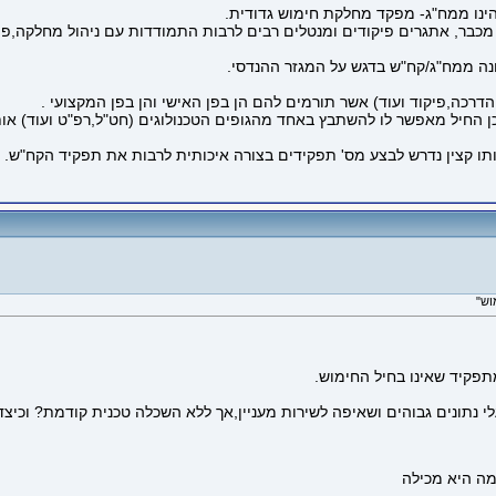
הינו ממח"ג- מפקד מחלקת חימוש גדודית.
מכבר, אתגרים פיקודים ומנטלים רבים לרבות התמודדות עם ניהול מחלקה,פית
ה ממח"ג/קח"ש בדגש על המגזר ההנדסי.
רכה,פיקוד ועוד) אשר תורמים להם הן בפן האישי והן בפן המקצועי .
ן החיל מאפשר לו להשתבץ באחד מהגופים הטכנולוגים (חט"ל,רפ"ט ועוד) אות
ו קצין נדרש לבצע מס' תפקידים בצורה איכותית לרבות את תפקיד הקח"ש.
תפקיד שאינו בחיל החימוש.
י נתונים גבוהים ושאיפה לשירות מעניין,אך ללא השכלה טכנית קודמת? וכיצד