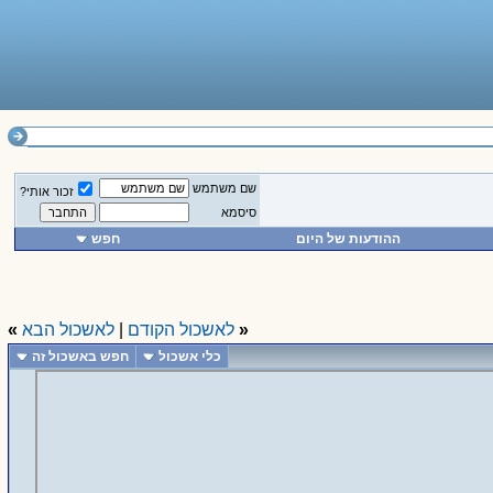
שם משתמש
זכור אותי?
סיסמא
ההודעות של היום
חפש
«
לאשכול הקודם
|
לאשכול הבא
»
כלי אשכול
חפש באשכול זה