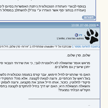
בנוסף לבוגרי העתודה הטכנולוגית ניתנת האפשרות בסיום לימ
(ועמידה בנתוני סף אשר הוגדרו ע"י צה"ל) להשתלב במסלול ה
07-08-2009, 10:08
זיו
L'enfer, c'est les autres
בתגובה להודעה מספר 1
שנכתבה על ידי chatulim שמתחילה ב "אירוח- סרן שלום, חיל חימוש"
שלום, סרן שלום.
מראש אומר שהשאלה לא רלוונטית לגבי, כי את שירותי הצבאי סיימ
יתכן שיעניין גם מלש"בים.
האם מי שהתגייס לחיל חימוש, עבר קורס במגמה טכנולוגית כלשהי 
בעל ראש על הכתפיים, ורוצה לצאת לקצונה. אלא מה? התפקידים 
פיקודי לחלוטין. כזכור, אותו חייל אוהב את מקצועו, ורוצה לעסוק ל
והשאלה הנשאלת היא; האם יש דרך בחיל להתקדם לקצונה בתפקיד 
הקח"ש הבלתי נמנעת?
_____________________________________
..