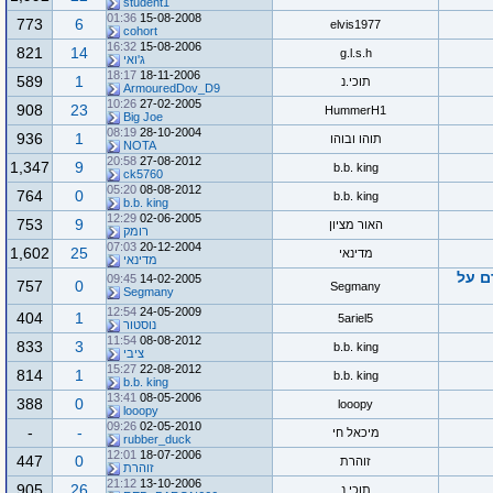
student1
01:36
15-08-2008
773
6
elvis1977
cohort
16:32
15-08-2006
821
14
g.l.s.h
ג'ואי
18:17
18-11-2006
589
1
תוכי.נ
ArmouredDov_D9
10:26
27-02-2005
908
23
HummerH1
Big Joe
08:19
28-10-2004
936
1
תוהו ובוהו
NOTA
20:58
27-08-2012
1,347
9
b.b. king
ck5760
05:20
08-08-2012
764
0
b.b. king
b.b. king
12:29
02-06-2005
753
9
האור מציון
רומק
07:03
20-12-2004
1,602
25
מדינאי
מדינאי
ם על
09:45
14-02-2005
757
0
Segmany
Segmany
12:54
24-05-2009
404
1
5ariel5
נוסטור
11:54
08-08-2012
833
3
b.b. king
ציבי
15:27
22-08-2012
814
1
b.b. king
b.b. king
13:41
08-05-2006
388
0
looopy
looopy
09:26
02-05-2010
-
-
מיכאל חי
rubber_duck
12:01
18-07-2006
447
0
זוהרת
זוהרת
21:12
13-10-2006
905
26
תוכי.נ