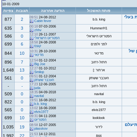
10-01-2009
פותח האשכול
הודעה אחרונה
תגובות
צפיות
 בעלי
09:51
24-08-2012
877
2
b.b. king
Cabin fever
00:18
07-03-2006
635
3
HummerH1
zhhv
12:10
26-11-2007
586
0
הפטריוט הישראלי
הפטריוט הישראלי
18:58
24-08-2008
699
6
לפני ולפנים
קגנס
 של
10:31
28-10-2008
844
10
מדינאי
מדינאי
12:54
01-12-2004
896
7
חתול-רחוב
Big Joe
12:27
01-10-2012
1,648
13
ארתור :]
Smilop
09:51
01-12-2004
561
0
העכבר ששתק
העכבר ששתק
17:23
12-06-2005
-
-
חתול-רחוב
juda
18:35
04-09-2018
509
0
navital
navital
19:51
16-08-2012
822
0
b.b. king
b.b. king
13:02
16-06-2008
565
0
elvis1977
elvis1977
09:31
04-11-2008
699
10
looklook
הפטריוט
תיעלם
08:58
12-07-2005
1,035
19
לידור
plasskov
21:53
14-12-2011
1,992
22
844