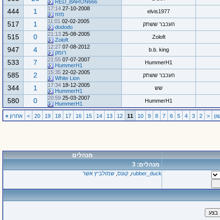
RED_BARON666
17:14
27-10-2008
444
1
elvis1977
מזוז
11:01
02-02-2005
517
1
העכבר ששתק
dododo
21:13
25-08-2005
515
0
Zoloft
Zoloft
12:27
07-08-2012
947
4
b.b. king
רומק
21:55
07-07-2007
533
7
HummerH1
HummerH1
15:35
22-02-2005
585
2
העכבר ששתק
White Lion
17:34
18-12-2005
344
1
שש
HummerH1
20:59
25-03-2007
580
0
HummerH1
HummerH1
ן
<
2
3
4
5
6
7
8
9
10
11
12
13
14
15
16
17
18
19
20
>
אחרון
»
מנהלים
מנהלים: 3
rubber_duck
,
קגנס
,
שמולביץ אשר