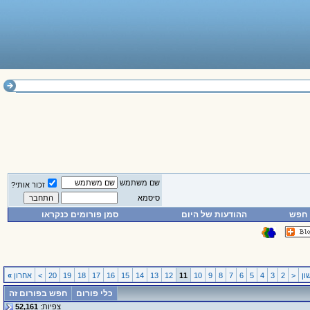
שם משתמש
זכור אותי?
סיסמא
חפש
ההודעות של היום
סמן פורומים כנקראו
ן
<
2
3
4
5
6
7
8
9
10
11
12
13
14
15
16
17
18
19
20
>
אחרון
»
כלי פורום
חפש בפורום זה
צפיות:
52,161