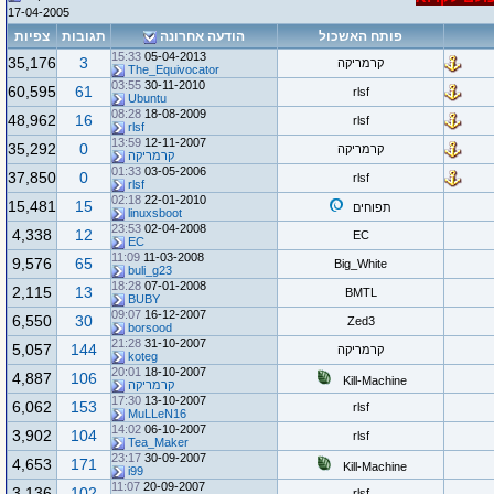
17-04-2005
פותח האשכול
הודעה אחרונה
תגובות
צפיות
15:33
05-04-2013
35,176
3
קרמריקה
The_Equivocator
03:55
30-11-2010
60,595
61
rlsf
Ubuntu
08:28
18-08-2009
48,962
16
rlsf
rlsf
13:59
12-11-2007
35,292
0
קרמריקה
קרמריקה
01:33
03-05-2006
37,850
0
rlsf
rlsf
02:18
22-01-2010
15,481
15
תפוחים
linuxsboot
23:53
02-04-2008
4,338
12
EC
EC
11:09
11-03-2008
9,576
65
Big_White
buli_g23
18:28
07-01-2008
2,115
13
BMTL
BUBY
09:07
16-12-2007
6,550
30
Zed3
borsood
21:28
31-10-2007
5,057
144
קרמריקה
koteg
20:01
18-10-2007
4,887
106
Kill-Machine
קרמריקה
17:30
13-10-2007
6,062
153
rlsf
MuLLeN16
14:02
06-10-2007
3,902
104
rlsf
Tea_Maker
23:17
30-09-2007
4,653
171
Kill-Machine
i99
11:07
20-09-2007
3,136
102
rlsf