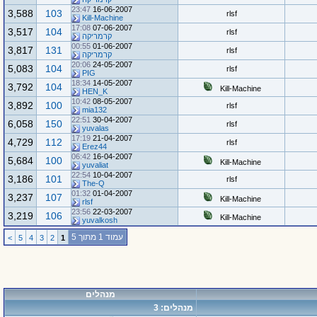
23:47
16-06-2007
3,588
103
rlsf
Kill-Machine
17:08
07-06-2007
3,517
104
rlsf
קרמריקה
00:55
01-06-2007
3,817
131
rlsf
קרמריקה
20:06
24-05-2007
5,083
104
rlsf
PIG
18:34
14-05-2007
3,792
104
Kill-Machine
HEN_K
10:42
08-05-2007
3,892
100
rlsf
mia132
22:51
30-04-2007
6,058
150
rlsf
yuvalas
17:19
21-04-2007
4,729
112
rlsf
Erez44
06:42
16-04-2007
5,684
100
Kill-Machine
yuvaliat
22:54
10-04-2007
3,186
101
rlsf
The-Q
01:32
01-04-2007
3,237
107
Kill-Machine
rlsf
23:56
22-03-2007
3,219
106
Kill-Machine
yuvalkosh
עמוד 1 מתוך 5
>
5
4
3
2
1
מנהלים
מנהלים: 3