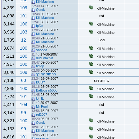
Kill-Machine
22:30
14-09-2007
4,339
109
Kill-Machine
Quick
20:48
06-09-2007
4,098
101
rlsf
Kill-Machine
22:41
30-08-2007
3,144
106
Kill-Machine
IpDo
17:05
26-08-2007
3,968
103
Kill-Machine
Kill-Machine
18:49
21-08-2007
1,795
12
Shai
Kill-Machine
16:29
21-08-2007
3,874
100
Kill-Machine
shooda
11:46
17-08-2007
4,211
100
Kill-Machine
dudi.vaknin
19:47
09-08-2007
4,917
100
Kill-Machine
tiptop
02:08
04-08-2007
3,846
109
Kill-Machine
החתול המולך
23:34
26-07-2007
7,138
60
system_x
BUBY
19:16
26-07-2007
2,945
100
Kill-Machine
Battousai5000
21:45
23-07-2007
2,724
101
Kill-Machine
lol_IL
11:49
20-07-2007
4,411
104
rlsf
Mr Fool
13:56
15-07-2007
3,147
99
rlsf
rel2007
15:20
06-07-2007
3,321
100
Kill-Machine
Quick
18:01
29-06-2007
4,133
99
Kill-Machine
Kill-Machine
20:05
21-06-2007
4,616
101
Kill-Machine
קרמריקה