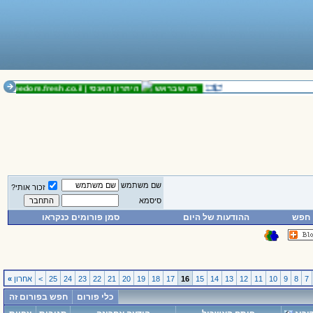
מה שבראש
היתרון האנסי |
freedom.fresh.co.il
נוש
שם משתמש
זכור אותי?
סיסמא
חפש
ההודעות של היום
סמן פורומים כנקראו
7
8
9
10
11
12
13
14
15
16
17
18
19
20
21
22
23
24
25
>
אחרון
»
כלי פורום
חפש בפורום זה