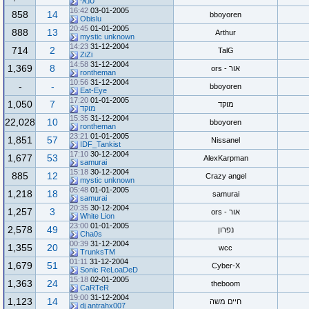
סנאי
16:42
03-01-2005
858
14
bboyoren
Obislu
20:45
01-01-2005
888
13
Arthur
mystic unknown
14:23
31-12-2004
714
2
TalG
ZiZi
14:58
31-12-2004
1,369
8
אור - ors
rontheman
10:56
31-12-2004
-
-
bboyoren
Eat-Eye
17:20
01-01-2005
1,050
7
מוקד
מוקד
15:35
31-12-2004
22,028
10
bboyoren
rontheman
23:21
01-01-2005
1,851
57
Nissanel
IDF_Tankist
17:10
30-12-2004
1,677
53
AlexKarpman
samurai
15:18
30-12-2004
885
12
Crazy angel
mystic unknown
05:48
01-01-2005
1,218
18
samurai
samurai
20:35
30-12-2004
1,257
3
אור - ors
White Lion
23:00
01-01-2005
2,578
49
נפרון
Cha0s
00:39
31-12-2004
1,355
20
wcc
TrunksTM
01:11
31-12-2004
1,679
51
Cyber-X
Sonic ReLoaDeD
15:18
02-01-2005
1,363
24
theboom
CaRTeR
19:00
31-12-2004
1,123
14
חיים משה
dj antrahx007