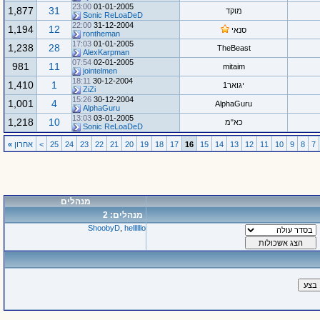
23:00
01-01-2005
1,877
31
מוקד
Sonic ReLoaDeD
22:00
31-12-2004
1,194
12
סנאי
rontheman
17:03
01-01-2005
1,238
28
TheBeast
AlexKarpman
07:54
02-01-2005
981
11
mitaim
jointelmen
18:11
30-12-2004
1,410
1
יגואר1
ZiZi
15:26
30-12-2004
1,001
4
AlphaGuru
AlphaGuru
13:03
03-01-2005
1,218
10
כא"מ
Sonic ReLoaDeD
7
8
9
10
11
12
13
14
15
16
17
18
19
20
21
22
23
24
25
>
אחרון
»
מנהלים
מנהלים: 2
ShoobyD
,
hellllllo