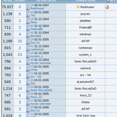
ירוג
פותח האשכול
הודעה אחרונה
תגובות
צפיות
21:14
08-04-2007
75,027
0
RedHunter
RedHunter
07:43
03-01-2005
1,138
6
psynes
הולי
19:19
31-12-2004
590
1
pinielbaz
Dima
18:40
31-12-2004
711
2
FederalBI
FederalBI
21:36
31-12-2004
839
4
mkelman
darniator
20:24
02-01-2005
1,188
15
drFXP
Don Zu
15:41
31-12-2004
815
2
rontheman
rontheman
21:04
31-12-2004
1,043
23
system_x
system_x
15:48
31-12-2004
796
4
Sonic ReLoaDeD
mystic unknown
12:53
01-01-2005
894
7
samurai
kYNo
13:11
01-01-2005
793
0
אור - ors
אור - ors
21:26
03-01-2005
549
3
dj antrahx007
ZiZi
15:50
03-01-2005
1,214
14
Sonic ReLoaDeD
Sonic ReLoaDeD
22:09
02-01-2005
747
6
Yossi_Z2
Yossi_Z2
19:17
02-01-2005
685
3
Obislu
mystic unknown
21:30
02-01-2005
591
3
drFXP
Don Zu
17:11
02-01-2005
1,019
9
צומי חתול פרסי