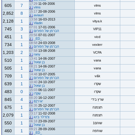
17:29
11-09-2006
605
7
vlms
vlms
15:17
20-08-2006
2,852
8
vlms
aviauri
13:58
16-03-2013
2,128
1
vitya.k
Vladin
07:01
17-01-2006
745
3
VIP11
הברמן של הפורום
20:56
07-01-2007
451
1
vicd
_ED_
08:58
24-03-2008
734
1
vexlerr
הברמן של הפורום
07:58
13-08-2008
1,203
2
VCPA
rany
13:41
14-06-2007
510
1
vana
בן שאול
08:21
14-06-2007
505
1
vana
בן שאול
14:48
10-07-2005
709
1
v&k
הברמן של הפורום
10:40
24-10-2007
639
1
שקדו
בן שאול
15:03
06-11-2007
483
0
שקדו
שקדו
00:20
16-12-2007
845
4
שרץ בידי
יאיר82
06:35
25-12-2007
675
1
תצמנה
הברמן של הפורום
23:17
11-02-2008
2,079
1
תצמנה
צ'נדלר בינג
06:18
23-09-2007
550
1
שוהם1
בן שאול
09:21
28-09-2006
460
1
שותפה
_ED_