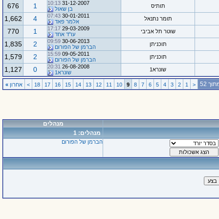
10:13
31-12-2007
676
1
תותיס
בן שאול
07:43
30-01-2011
1,662
4
תומר נתנאל
אלמר פאד
17:17
29-03-2009
770
1
שוטר תל אביבי
עו"ד אחד
09:59
30-06-2013
1,835
2
תוכניתן
הברמן של הפורום
15:59
09-05-2011
1,579
2
תוכניתן
הברמן של הפורום
20:31
26-08-2008
1,127
0
שונרא1
שונרא1
<
1
2
3
4
5
6
7
8
9
10
11
12
13
14
15
16
17
18
>
אחרון
»
מנהלים
מנהלים: 1
הברמן של הפורום