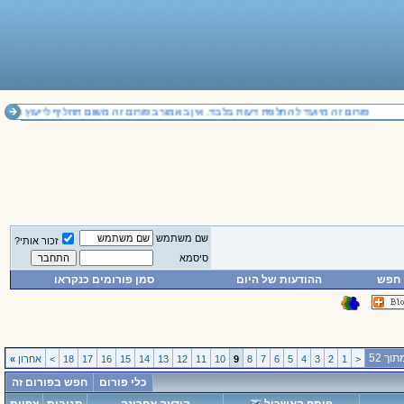
פורום זה מיועד להחלפת דעות בלבד. אין באמור בפורום זה משום תחליף לייעוץ משפטי
שם משתמש
זכור אותי?
סיסמא
חפש
ההודעות של היום
סמן פורומים כנקראו
<
1
2
3
4
5
6
7
8
9
10
11
12
13
14
15
16
17
18
>
אחרון
»
כלי פורום
חפש בפורום זה