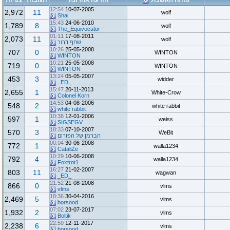
פותח האשכול
הודעה אחרונה
תגובות
צפיות
12:54
10-07-2005
2,972
11
wolf
Shai
15:43
24-06-2010
1,789
8
wolf
The_Equivocator
01:11
17-08-2011
2,073
11
wolf
שחף דרור
10:26
25-05-2008
707
0
WINTON
WINTON
10:21
25-05-2008
719
0
WINTON
WINTON
13:24
05-05-2007
453
3
widder
_ED_
15:47
20-11-2013
2,655
1
White-Crow
Colonel Korn
14:53
04-08-2006
548
2
white rabbit
white rabbit
10:38
12-01-2006
597
1
weiss
SIGSEGV
18:33
07-10-2007
570
3
WeBit
הברמן של הפורום
00:04
30-06-2008
772
1
walla1234
CataliZe
10:29
10-06-2008
792
4
walla1234
Foxtrot1
16:27
21-02-2007
803
11
wagwan
_ED_
21:52
21-08-2008
866
0
vlms
vlms
18:36
30-04-2016
2,469
5
vlms
borsood
07:02
23-07-2017
1,932
2
vlms
Boltik
22:50
12-11-2017
2,238
6
vlms
borsood