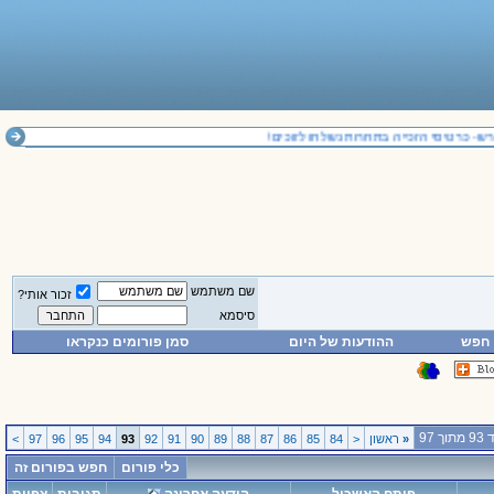
- כרטיסי הזכייה בתחרות נשלחו לזוכים!
שם משתמש
זכור אותי?
סיסמא
חפש
ההודעות של היום
סמן פורומים כנקראו
ך 97
«
ראשון
<
84
85
86
87
88
89
90
91
92
93
94
95
96
97
>
כלי פורום
חפש בפורום זה