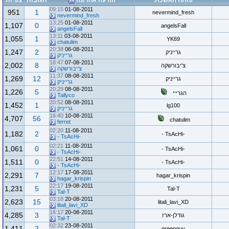
פותח האשכול
הודעה אחרונה
תגובות
צפיות
09:15
01-08-2011
951
1
nevermind_fresh
nevermind_fresh
13:25
01-08-2011
1,107
0
angelsFall
angelsFall
13:11
03-08-2011
1,055
1
YK69
chatulim
20:38
06-08-2011
1,247
2
גרייניק
גרייניק
18:47
07-08-2011
2,002
8
צ'יבורשקה
צ'יבורשקה
11:37
08-08-2011
1,269
12
גרייניק
גרייניק
20:29
08-08-2011
1,226
5
הגרייי
Tallyco
20:52
08-08-2011
1,452
1
lg100
גרייניק
16:40
10-08-2011
4,707
56
chatulim
ferret
02:20
11-08-2011
1,182
2
-TsAcHi -
-TsAcHi -
02:21
11-08-2011
1,061
0
-TsAcHi -
-TsAcHi -
22:51
14-08-2011
1,511
0
-TsAcHi -
-TsAcHi -
12:17
17-08-2011
2,291
7
hagar_krispin
hagar_krispin
22:17
19-08-2011
1,231
5
Tal-T
Tal-T
03:18
20-08-2011
2,623
15
litali_lavi_XD
litali_lavi_XD
16:17
20-08-2011
4,285
3
גודלן-ארז
Tal-T
02:32
23-08-2011
1,411
2
greenguy