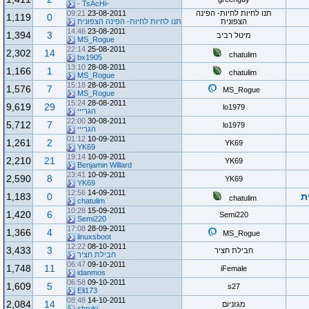
-TsAcHi -
תנו לחיות לחיות- הפינה
23-08-2011
09:21
1,119
0
הצפונית
תנו לחיות לחיות- הפינה הצפונית
14:46
23-08-2011
1,394
3
מיטל רביב
MS_Rogue
22:14
25-08-2011
2,302
14
chatulim
bx1905
13:10
28-08-2011
1,166
1
chatulim
MS_Rogue
15:18
28-08-2011
1,576
7
MS_Rogue
MS_Rogue
15:24
28-08-2011
9,619
29
lo1979
הגרייי
22:00
30-08-2011
5,712
7
lo1979
הגרייי
01:12
10-09-2011
1,261
2
YK69
YK69
19:14
10-09-2011
2,210
21
YK69
Benjamin Willard
23:41
10-09-2011
2,590
8
YK69
YK69
12:56
14-09-2011
ת
0
1,183
chatulim
chatulim
10:28
15-09-2011
1,420
6
Semi220
Semi220
17:08
28-09-2011
1,366
4
MS_Rogue
linuxsboot
12:22
08-10-2011
3,433
3
חבילת חציר
חבילת חציר
06:47
09-10-2011
1,748
11
iFemale
idanmos
06:58
09-10-2011
1,609
5
s27
Eli173
08:48
14-10-2011
2,084
14
מגזניום
shruki