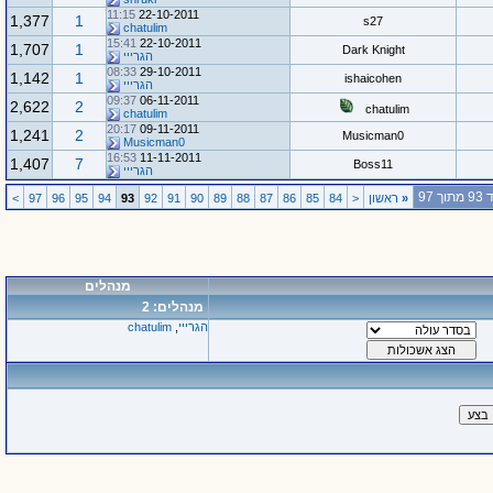
11:15
22-10-2011
1,377
1
s27
chatulim
15:41
22-10-2011
1,707
1
Dark Knight
הגרייי
08:33
29-10-2011
1,142
1
ishaicohen
הגרייי
09:37
06-11-2011
2,622
2
chatulim
chatulim
20:17
09-11-2011
1,241
2
Musicman0
Musicman0
16:53
11-11-2011
1,407
7
Boss11
הגרייי
ך 97
«
ראשון
<
84
85
86
87
88
89
90
91
92
93
94
95
96
97
>
מנהלים
מנהלים: 2
הגרייי
,
chatulim