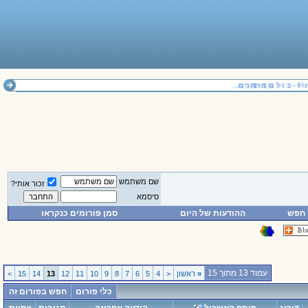
 כ ו ל ם מוזמנים...
שם משתמש
זכור אותי?
סיסמא
חפש
ההודעות של היום
סמן פורומים כנקראו
עמוד 13 מתוך 15
«
ראשון
<
4
5
6
7
8
9
10
11
12
13
14
15
>
כלי פורום
חפש בפורום זה