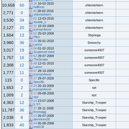
10:16
16-03-2010
10,658
50
shlomishtern
hellfrost
11:40
28-02-2016
2,771
0
shlomishtern
shlomishtern
23:02
13-03-2016
3,530
34
shlomishtern
double_o
00:31
15-03-2009
2,127
20
shlomishtern
iceman4ever
08:02
25-03-2009
1,604
13
Shpringa
Pilon
10:20
26-01-2010
3,980
36
Smoochy
Lance
14:06
01-02-2010
3,017
19
someone4007
Scattered mind
09:52
29-07-2009
1,757
16
someone4007
TheScope
16:48
12-01-2010
2,308
12
someone4007
Lance
09:07
28-10-2009
1,777
11
someone4007
iceman4ever
08:37
29-07-2026
115
0
Specific
Specific
14:29
20-10-2009
1,653
2
spi
iceman4ever
15:17
09-08-2008
1,009
2
spz
spz
19:14
23-07-2008
4,363
12
Starship_Trooper
דוד.צ
22:37
28-11-2008
11,787
36
Starship_Trooper
Kromagg
23:13
26-07-2008
2,038
8
Starship_Trooper
alonmore28
00:44
05-08-2008
1,833
40
Starship_Trooper
seal13il