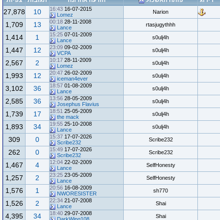
דירוג
פותח האשכול
הודעה אחרונה
תגובות
צפיות
16:43
16-07-2015
27,878
10
Narion
Lomez
00:18
28-11-2008
1,709
13
rtasjugythhh
Lance
15:25
07-01-2009
1,414
1
s0ulj4h
Lance
23:09
09-02-2009
1,447
12
s0ulj4h
VCPA
10:17
28-11-2009
2,567
2
s0ulj4h
Lomez
20:47
26-02-2009
1,993
12
s0ulj4h
iceman4ever
18:57
01-08-2009
3,102
36
s0ulj4h
Lance
13:56
28-05-2009
2,585
36
s0ulj4h
Josephus Flavius
18:51
25-05-2009
1,739
17
s0ulj4h
the mack
19:55
25-10-2008
1,893
34
s0ulj4h
Lance
15:37
17-07-2026
309
0
Scribe232
Scribe232
15:49
17-07-2026
262
0
Scribe232
Scribe232
12:04
22-02-2009
1,467
4
SelfHonesty
Lance
23:25
23-05-2009
1,257
2
SelfHonesty
Lance
20:56
16-08-2009
1,576
1
sh770
NWORESISTER
22:34
21-07-2008
1,526
2
Shai
Lance
18:40
29-07-2008
4,395
34
Shai
DarkWing108