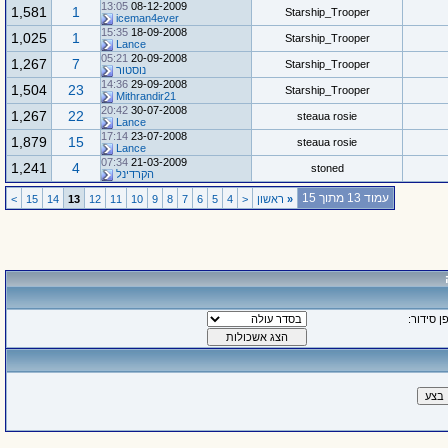
13:05
08-12-2009
1,581
1
Starship_Trooper
iceman4ever
15:35
18-09-2008
1,025
1
Starship_Trooper
Lance
05:21
20-09-2008
1,267
7
Starship_Trooper
נוסטור
14:36
29-09-2008
1,504
23
Starship_Trooper
Mithrandir21
20:42
30-07-2008
1,267
22
steaua rosie
Lance
17:14
23-07-2008
1,879
15
steaua rosie
Lance
07:34
21-03-2009
1,241
4
stoned
הקרדינל
עמוד 13 מתוך 15
«
ראשון
<
4
5
6
7
8
9
10
11
12
13
14
15
>
ן סידור: