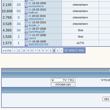
00:31
15-03-2009
2,126
20
shlomishtern
iceman4ever
10:16
16-03-2010
10,658
50
shlomishtern
hellfrost
11:40
28-02-2016
2,769
0
shlomishtern
shlomishtern
23:02
13-03-2016
3,528
34
shlomishtern
double_o
18:40
29-07-2008
4,393
34
Shai
DarkWing108
22:34
21-07-2008
1,526
2
Shai
Lance
20:56
16-08-2009
1,573
1
sh770
NWORESISTER
עמוד 2 מתוך 15
<
1
2
3
4
5
6
7
8
9
10
11
>
אחרון
»
ן סידור: