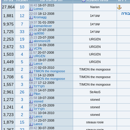
דירוג
פותח האשכול
הודעה אחרונה
תגובות
צפיות
16:43
16-07-2015
27,864
10
Narion
Lomez
בודה
22:03
18-12-2008
1,881
12
שונרא1
Kromagg
19:37
31-01-2009
9,975
7
שונרא1
iceman4ever
23:26
27-07-2008
1,725
33
שונרא1
op9090
15:23
23-07-2008
2,253
19
URGEN
alonmore28
19:37
14-09-2008
2,672
53
URGEN
VCPA
11:57
20-07-2008
1,503
4
URGEN
URGEN
21:02
19-07-2008
1,449
5
URGEN
Lance
14:20
02-03-2010
2,418
2
TIMON the mongoose
TIMON the mongoose
11:33
14-12-2009
1,708
6
TIMON the mongoose
TIMON the mongoose
08:27
17-12-2009
1,557
3
TIMON the mongoose
הקרדינל
20:29
14-07-2009
2,961
26
StrAtoS
Pilon
21:58
19-07-2008
1,272
3
stoned
stoned
07:34
21-03-2009
1,241
4
stoned
הקרדינל
17:51
10-04-2010
3,723
2
stoned
Lance
17:14
23-07-2008
1,879
15
steaua rosie
Lance
20:42
30-07-2008
1,267
22
steaua rosie