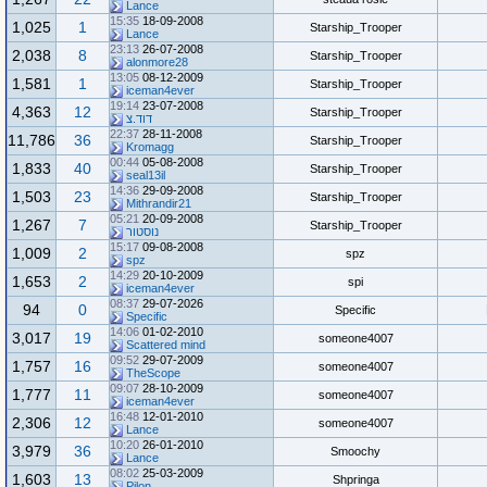
Lance
15:35
18-09-2008
1,025
1
Starship_Trooper
Lance
23:13
26-07-2008
2,038
8
Starship_Trooper
alonmore28
13:05
08-12-2009
1,581
1
Starship_Trooper
iceman4ever
19:14
23-07-2008
4,363
12
Starship_Trooper
דוד.צ
22:37
28-11-2008
11,786
36
Starship_Trooper
Kromagg
00:44
05-08-2008
1,833
40
Starship_Trooper
seal13il
14:36
29-09-2008
1,503
23
Starship_Trooper
Mithrandir21
05:21
20-09-2008
1,267
7
Starship_Trooper
נוסטור
15:17
09-08-2008
1,009
2
spz
spz
14:29
20-10-2009
1,653
2
spi
iceman4ever
08:37
29-07-2026
94
0
Specific
Specific
14:06
01-02-2010
3,017
19
someone4007
Scattered mind
09:52
29-07-2009
1,757
16
someone4007
TheScope
09:07
28-10-2009
1,777
11
someone4007
iceman4ever
16:48
12-01-2010
2,306
12
someone4007
Lance
10:20
26-01-2010
3,979
36
Smoochy
Lance
08:02
25-03-2009
1,603
13
Shpringa
Pilon