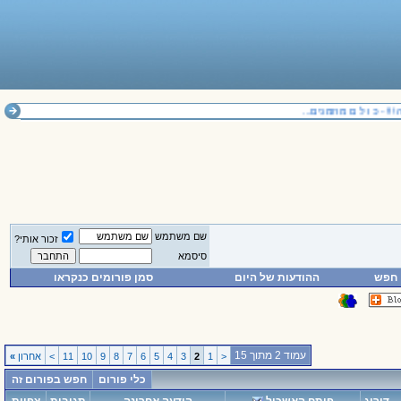
 כ ו ל ם מוזמנים...
שם משתמש
זכור אותי?
סיסמא
חפש
ההודעות של היום
סמן פורומים כנקראו
עמוד 2 מתוך 15
<
1
2
3
4
5
6
7
8
9
10
11
>
אחרון
»
כלי פורום
חפש בפורום זה