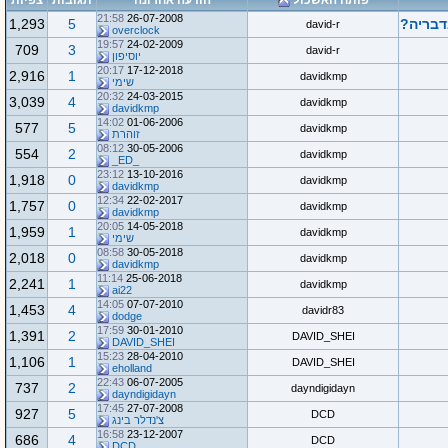
פותח האשכול
הודעה אחרונה
תגובות
צפיות
21:58
26-07-2008
1,293
5
david-r
overclock
19:57
24-02-2009
709
3
david-r
יוסיפון
20:17
17-12-2018
2,916
1
davidkmp
שימי
20:32
24-03-2015
3,039
4
davidkmp
davidkmp
14:02
01-06-2006
577
5
davidkmp
זוהרת
08:12
30-05-2006
554
2
davidkmp
_ED_
23:12
13-10-2016
1,918
0
davidkmp
davidkmp
12:34
22-02-2017
1,757
0
davidkmp
davidkmp
20:05
14-05-2018
1,959
1
davidkmp
שימי
08:58
30-05-2018
2,018
0
davidkmp
davidkmp
11:14
25-06-2018
2,241
1
davidkmp
ai22
14:05
07-07-2010
1,453
4
davidr83
dodge
17:59
30-01-2010
1,391
2
DAVID_SHEI
DAVID_SHEI
15:23
28-04-2010
1,106
1
DAVID_SHEI
eholland
22:43
06-07-2005
737
2
dayndigidayn
dayndigidayn
17:45
27-07-2008
927
5
DCD
צ'נדלר בינג
16:58
23-12-2007
686
4
DCD
DCD