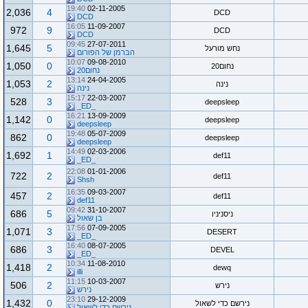
19:40
02-11-2005
2,036
4
DCD
DCD
16:05
11-09-2007
972
9
DCD
DCD
09:45
27-07-2011
1,645
5
נחש מורעל
הברמן של הפורום
10:07
09-08-2010
1,050
0
נחום20
נחום20
13:14
24-04-2005
1,053
2
נינה
נינה
15:17
22-03-2007
528
3
deepsleep
_ED_
16:21
13-09-2009
1,142
0
deepsleep
deepsleep
19:48
05-07-2009
862
0
deepsleep
deepsleep
14:49
02-03-2006
1,692
1
def11
_ED_
22:08
01-01-2006
722
2
def11
Shsh
16:35
09-03-2007
457
2
def11
def11
09:42
31-10-2007
686
5
ניסניניו
בן שאול
17:56
07-09-2005
1,071
3
DESERT
_ED_
16:40
08-07-2005
686
3
DEVEL
_ED_
10:34
11-08-2010
1,418
2
dewq
illi
11:15
10-03-2007
506
2
נירש
נירש
23:10
29-12-2009
1,432
0
נירשם כדי לשאול
נירשם כדי לשאול