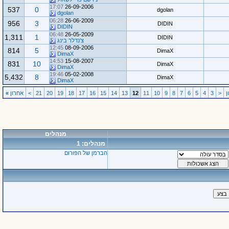
17:07
26-09-2006
537
0
dgolan
dgolan
06:28
26-06-2009
956
3
DIDIN
DIDIN
06:48
26-05-2009
1,311
1
DIDIN
צ'נדלר בינג
12:45
08-09-2006
814
5
DimaX
DimaX
14:53
15-08-2007
831
10
DimaX
DimaX
19:46
05-02-2008
5,432
8
DimaX
DimaX
<
3
4
5
6
7
8
9
10
11
12
13
14
15
16
17
18
19
20
21
>
אחרון
»
מנהלים
מנהלים: 1
הברמן של הפורום