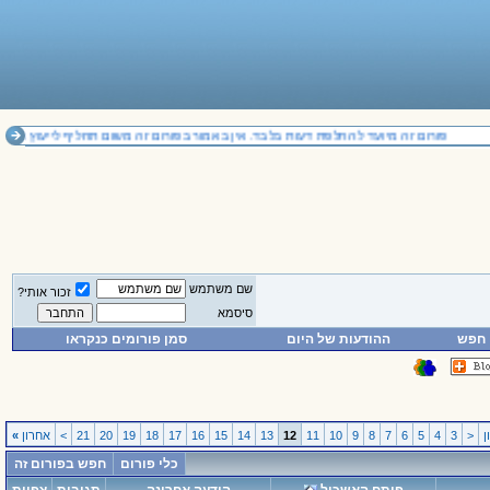
פורום זה מיועד להחלפת דעות בלבד. אין באמור בפורום זה משום תחליף לייעוץ משפטי
שם משתמש
זכור אותי?
סיסמא
חפש
ההודעות של היום
סמן פורומים כנקראו
<
3
4
5
6
7
8
9
10
11
12
13
14
15
16
17
18
19
20
21
>
אחרון
»
כלי פורום
חפש בפורום זה