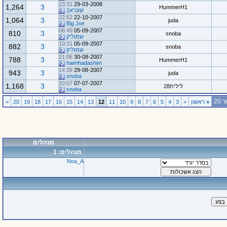
23:31
29-03-2008
1,264
3
HummerH1
שונרא1
22:52
22-10-2007
1,064
3
juda
Big Joe
08:49
05-09-2007
810
3
snoba
שמוליק
10:31
05-09-2007
882
3
snoba
שמוליק
21:06
30-08-2007
788
3
HummerH1
haimhadashim
14:39
29-08-2007
943
3
juda
snoba
20:07
07-07-2007
1,168
3
לילית28
snoba
«
ראשון
<
3
4
5
6
7
8
9
10
11
12
13
14
15
16
17
18
19
20
>
מנהלים
מנהלים: 1
Noa_A