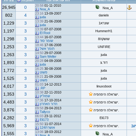
פותח האשכול
הודעה אחרונה
תגובות
צפיות
20:58
01-11-2010
26,945
0
Noa_A
Noa_A
23:16
13-09-2007
802
4
danielx
juda
13:39
21-06-2008
1,229
3
שונרא1
juda
13:39
07-07-2008
1,197
3
HummerH1
El Rool
13:44
16-07-2008
1,298
3
שושקה8
שומר סוד
18:46
17-06-2008
1,253
3
UNFIRE
תומר אשל
14:50
29-07-2008
1,263
3
juda
Sam Weller
20:28
04-09-2008
1,893
3
דוד.צ
juda
16:25
30-08-2008
1,772
3
juda
פשוט
09:21
21-09-2008
1,525
3
juda
פשוט
01:03
14-12-2013
4,017
3
linuxsboot
RP.
10:38
22-11-2010
1,353
3
.ישראלה היפהפיה
שמוליק
17:36
17-10-2014
4,483
3
.ישראלה היפהפיה
הדור האחרון
09:58
29-04-2013
3,876
3
.ישראלה היפהפיה
Tallyco
06:03
23-11-2012
4,282
3
Eli173
Eli173
15:50
11-07-2014
וב
3
5,969
.ישראלה היפהפיה
אושרת124
13:06
18-03-2012
1,555
3
Noa_A
Noa_A