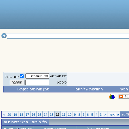
שם משתמש
זכור אותי?
סיסמא
חפש
ההודעות של היום
סמן פורומים כנקראו
«
ראשון
<
3
4
5
6
7
8
9
10
11
12
13
14
15
16
17
18
19
20
>
כלי פורום
חפש בפורום זה