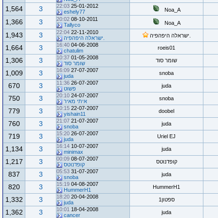
22:03
25-01-2012
1,564
3
Noa_A
eshely77
20:02
08-10-2011
1,366
3
Noa_A
Tallyco
22:04
22-11-2010
1,943
3
.ישראלה היפהפיה
.ישראלה היפהפיה
16:40
04-06-2008
1,664
3
roeis01
chatulim
10:37
01-05-2008
1,306
3
שומר סוד
שומר סוד
16:09
27-07-2007
1,009
3
snoba
juda
11:36
26-07-2007
670
3
juda
פשוט
20:10
24-07-2007
750
3
snoba
איתי מאיר
10:15
22-07-2007
779
3
doobel
yishain11
21:07
21-07-2007
760
3
juda
snoba
15:20
26-07-2007
719
3
Uriel EJ
juda
16:14
10-07-2007
1,134
3
juda
minimax
00:09
08-07-2007
1,217
3
קופדנוטס
קופדנוטס
05:53
31-07-2007
837
3
juda
snoba
15:19
04-08-2007
820
3
HummerH1
HummerH1
18:20
20-04-2008
1,332
3
ספטון1
juda
10:01
18-04-2008
1,362
3
juda
cancer