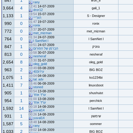
847
1
liron_e
rany
12:41
14-07-2009
3,664
4
gali_1
dror12
19:54
15-07-2009
1,133
1
S - Designer
הגרייי
01:47
19-07-2009
990
0
ronix
ronix
13:37
20-07-2009
772
0
met_mizman
met_mizman
01:34
24-07-2009
764
0
I SamNet I
I SamNet I
10:51
24-07-2009
847
1
גוזניק
הברמן של הפורום
10:58
30-07-2009
813
0
nesheraf
nesheraf
13:30
31-07-2009
2,654
8
oleg_gold
oleg_gold
10:49
03-08-2009
963
2
BIG BOZ
עידו403
10:04
04-08-2009
1,075
1
ko1234bi
tal. adv
15:46
06-08-2009
1,411
7
linuxsboot
stoned
00:54
13-08-2009
905
1
shushuist
עו"ד אחד
01:00
13-08-2009
954
1
perchick
עו"ד אחד
00:18
14-08-2009
1,592
14
I SamNet I
yuval14
00:26
14-08-2009
931
1
שימשון
yuval14
18:48
14-08-2009
1,587
5
oommer
rany
19:02
14-08-2009
1,033
2
BIG BOZ