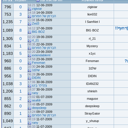
פותח האשכול
הודעה אחרונה
תגובות
צפיות
16:21
12-06-2009
796
0
zigistar
zigistar
14:18
14-06-2009
753
3
lion032
הברמן של הפורום
11:08
15-06-2009
1,235
7
I SamNet I
Zed3
 יכול לסרב?(דחוף!!
16:12
17-06-2009
1,089
8
BIG BOZ
BIG BOZ
02:20
19-06-2009
1,305
0
rl_21
rl_21
08:35
22-06-2009
834
1
Mystery
הברמן של הפורום
02:20
23-06-2009
1,183
5
x1yc
extendableml
14:58
23-06-2009
?
0
960
Fenoman
Fenoman
10:30
24-06-2009
886
0
שלם1
שלם1
06:28
26-06-2009
956
3
DIDIN
DIDIN
17:06
30-06-2009
1,038
3
IDAN232
צ'נדלר בינג
18:37
30-06-2009
1,206
1
shinish
rany
23:02
01-07-2009
855
2
maguse
asafdr
19:48
05-07-2009
862
0
deepsleep
deepsleep
13:24
09-07-2009
890
1
StrayGator
הברמן של הפורום
08:19
11-07-2009
1,049
1
y_shutup
rany
08:33
11-07-2009