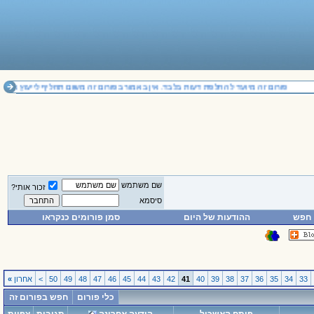
פורום זה מיועד להחלפת דעות בלבד. אין באמור בפורום זה משום תחליף לייעוץ משפטי
שם משתמש
זכור אותי?
סיסמא
חפש
ההודעות של היום
סמן פורומים כנקראו
33
34
35
36
37
38
39
40
41
42
43
44
45
46
47
48
49
50
>
אחרון
»
כלי פורום
חפש בפורום זה