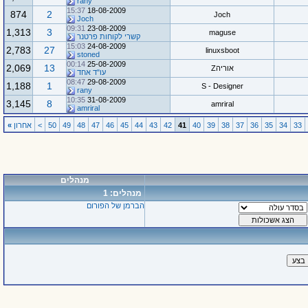
rany
15:37
18-08-2009
874
2
Joch
Joch
09:31
23-08-2009
1,313
3
maguse
קשרי לקוחות פרטנר
15:03
24-08-2009
2,783
27
linuxsboot
stoned
00:14
25-08-2009
2,069
13
אוריהZ
עו"ד אחד
08:47
29-08-2009
1,188
1
S - Designer
rany
10:35
31-08-2009
3,145
8
amriral
amriral
33
34
35
36
37
38
39
40
41
42
43
44
45
46
47
48
49
50
>
אחרון
»
מנהלים
מנהלים: 1
הברמן של הפורום