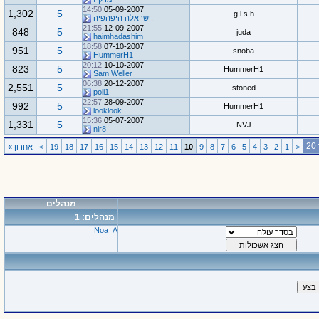
14:50
05-09-2007
1,302
5
g.l.s.h
.ישראלה היפהפיה
21:55
12-09-2007
848
5
juda
haimhadashim
18:58
07-10-2007
951
5
snoba
HummerH1
20:12
10-10-2007
823
5
HummerH1
Sam Weller
06:38
20-12-2007
2,551
5
stoned
poli1
22:57
28-09-2007
992
5
HummerH1
looklook
15:36
05-07-2007
1,331
5
NVJ
nir8
<
1
2
3
4
5
6
7
8
9
10
11
12
13
14
15
16
17
18
19
>
אחרון
»
מנהלים
מנהלים: 1
Noa_A