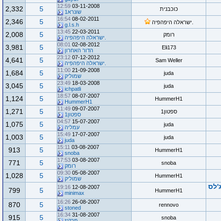
12:59
03-11-2008
2,332
5
כוכבנית
שונרא1
16:54
08-02-2011
2,346
5
.ישראלה היפהפיה
g.l.s.h
13:45
22-03-2011
2,008
5
רומק
.ישראלה היפהפיה
08:01
02-08-2012
3,981
5
Eli173
הדור האחרון
23:12
07-12-2012
4,641
5
Sam Weller
.ישראלה היפהפיה
11:00
21-09-2008
1,684
5
juda
שמוליק
23:49
18-03-2008
3,045
5
juda
ichpatli
18:57
08-07-2007
1,124
5
HummerH1
HummerH1
11:49
09-07-2007
1,271
5
ספטון1
ספטון1
04:57
15-07-2007
1,075
5
juda
עמליה
15:49
17-07-2007
1,003
5
juda
juda
15:11
03-08-2007
913
5
HummerH1
snoba
17:53
03-08-2007
771
5
snoba
רומק
09:30
05-08-2007
1,028
5
HummerH1
שמוליק
'לס
19:16
12-08-2007
799
5
HummerH1
minimax
16:26
26-08-2007
870
5
rennovo
stoned
16:34
31-08-2007
915
5
snoba
מרקיז