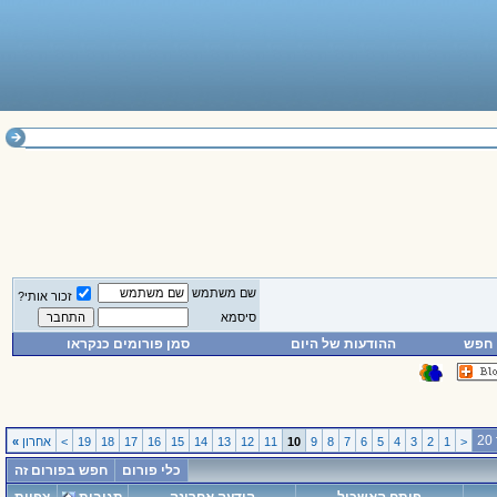
שם משתמש
זכור אותי?
סיסמא
חפש
ההודעות של היום
סמן פורומים כנקראו
<
1
2
3
4
5
6
7
8
9
10
11
12
13
14
15
16
17
18
19
>
אחרון
»
כלי פורום
חפש בפורום זה