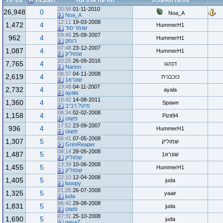
פותח האשכול
הודעה אחרונה
תגובות
צפיות
20:58
01-11-2010
26,948
0
Noa_A
Noa_A
12:11
19-03-2008
1,472
4
HummerH1
שומר סוד
09:46
25-09-2007
962
4
HummerH1
רומק
07:48
23-12-2007
1,087
4
HummerH1
שמוליק
20:25
26-09-2016
7,765
4
דנהגו
Narion
08:37
04-11-2008
2,619
4
כוכבנית
שונרא1
23:48
04-11-2007
2,732
4
ayala
ayala
10:42
14-08-2011
1,360
4
Spawn
מיטל רביב
08:34
02-02-2008
1,158
4
Pizit94
פשוט
17:52
23-09-2007
936
4
HummerH1
פשוט
06:41
07-05-2008
1,307
5
שמוליק
GrimReaper
08:14
28-05-2008
1,487
5
שונרא1
שמוליק
13:39
10-06-2008
1,455
5
HummerH1
שמוליק
22:10
12-04-2008
1,405
5
juda
looopy
21:26
26-07-2008
1,325
5
yaair
juda
06:42
29-08-2008
1,831
5
juda
פשוט
07:31
25-10-2008
1,690
5
juda
gaya7