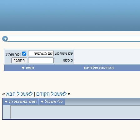
שם משתמש
זכור אותי?
סיסמא
ההודעות של היום
חפש
«
לאשכול הקודם
|
לאשכול הבא
»
כלי אשכול
חפש באשכול זה