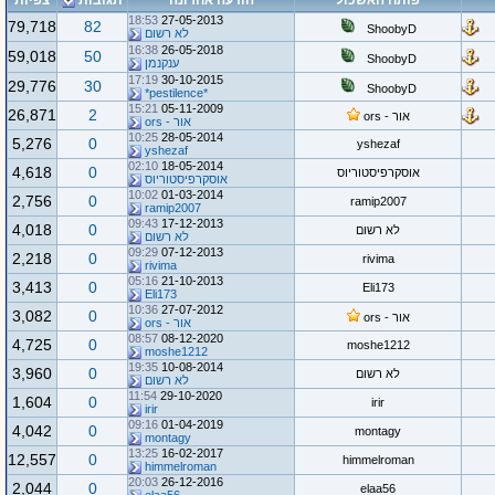
פותח האשכול
הודעה אחרונה
תגובות
צפיות
18:53
27-05-2013
79,718
82
ShoobyD
לא רשום
16:38
26-05-2018
59,018
50
ShoobyD
ענקנמן
17:19
30-10-2015
29,776
30
ShoobyD
*pestilence*
15:21
05-11-2009
26,871
2
אור - ors
אור - ors
10:25
28-05-2014
5,276
0
yshezaf
yshezaf
02:10
18-05-2014
4,618
0
אוסקרפיסטוריוס
אוסקרפיסטוריוס
10:02
01-03-2014
2,756
0
ramip2007
ramip2007
09:43
17-12-2013
4,018
0
לא רשום
לא רשום
09:29
07-12-2013
2,218
0
rivima
rivima
05:16
21-10-2013
3,413
0
Eli173
Eli173
10:36
27-07-2012
3,082
0
אור - ors
אור - ors
08:57
08-12-2020
4,725
0
moshe1212
moshe1212
19:35
10-08-2014
3,960
0
לא רשום
לא רשום
11:54
29-10-2020
1,604
0
irir
irir
09:16
01-04-2019
4,042
0
montagy
montagy
13:25
16-02-2017
12,557
0
himmelroman
himmelroman
20:03
26-12-2016
2,044
0
elaa56