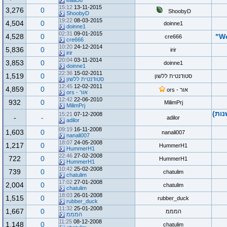
elaa56
15:12
13-11-2015
3,276
0
ShoobyD
ShoobyD
19:22
08-03-2015
4,504
0
doinne1
doinne1
02:31
09-01-2015
4,528
0
cre666
cre666
10:20
24-12-2014
5,836
0
irir
irir
20:04
03-11-2014
3,853
0
doinne1
doinne1
22:36
15-02-2011
1,519
0
סטודנטית ללשון
סטודנטית ללשון
12:45
12-02-2011
4,859
0
אור - ors
אור - ors
12:42
22-06-2010
932
0
MilimPrj
MilimPrj
נות)
15:21
07-12-2008
-
-
adilor
adilor
09:19
16-11-2008
1,603
0
nanali007
nanali007
18:07
24-05-2008
1,217
0
HummerH1
HummerH1
22:46
27-02-2008
722
0
HummerH1
HummerH1
10:42
25-02-2008
739
0
chatulim
chatulim
17:02
27-01-2008
2,004
0
chatulim
chatulim
18:03
26-01-2008
1,515
0
rubber_duck
rubber_duck
11:32
25-01-2008
1,667
0
המממ
המממ
11:25
08-12-2008
1,148
0
chatulim