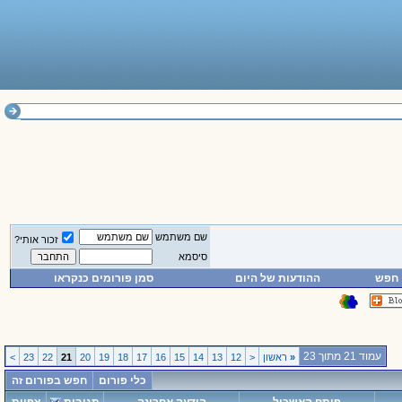
שם משתמש
זכור אותי?
סיסמא
חפש
ההודעות של היום
סמן פורומים כנקראו
עמוד 21 מתוך 23
«
ראשון
<
12
13
14
15
16
17
18
19
20
21
22
23
>
כלי פורום
חפש בפורום זה