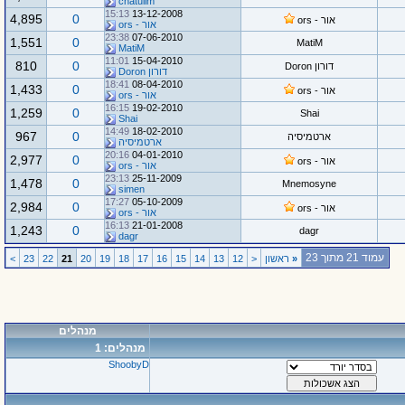
chatulim
15:13
13-12-2008
4,895
0
אור - ors
אור - ors
23:38
07-06-2010
1,551
0
MatiM
MatiM
11:01
15-04-2010
810
0
דורון Doron
דורון Doron
18:41
08-04-2010
1,433
0
אור - ors
אור - ors
16:15
19-02-2010
1,259
0
Shai
Shai
14:49
18-02-2010
967
0
ארטמיסיה
ארטמיסיה
20:16
04-01-2010
2,977
0
אור - ors
אור - ors
23:13
25-11-2009
1,478
0
Mnemosyne
simen
17:27
05-10-2009
2,984
0
אור - ors
אור - ors
16:13
21-01-2008
1,243
0
dagr
dagr
עמוד 21 מתוך 23
«
ראשון
<
12
13
14
15
16
17
18
19
20
21
22
23
>
מנהלים
מנהלים: 1
ShoobyD