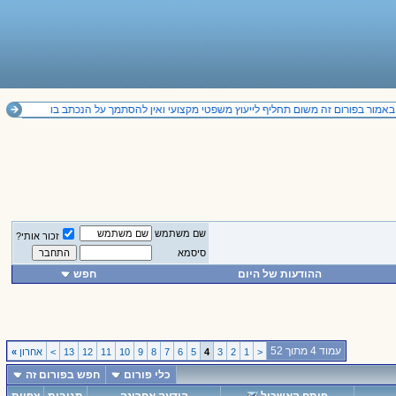
אמור בפורום זה משום תחליף לייעוץ משפטי מקצועי ואין להסתמך על הנכתב בו
שם משתמש
זכור אותי?
סיסמא
ההודעות של היום
חפש
עמוד 4 מתוך 52
<
1
2
3
4
5
6
7
8
9
10
11
12
13
>
אחרון
»
כלי פורום
חפש בפורום זה