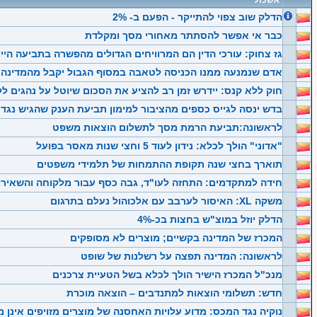
אשכול
הדלק שוב צפוי להתייקר - הפעם ב- 2%
כבר אי אפשר להסתתר מאחורי מסך ומקלדת
גז צחוק: עורכי הדין הם המרוויחים הגדולים מהפשרה בתביעה הייצ
אדם שנמנעה ממנו הכניסה לטאבה במסוף הגבול יקבל מהמדינה פיצוי של 0
חוק ללא קנס: יידרש זמן רב להציע את הסכום שיוטל על נהגים לל
בדש ינסה לגייס כספים מהציבור למימון תביעת הענק שהגיש נגד 
לראשונה:תביעת הרמת מסך לתשלום הוצאות משפט
"אדוני" הולך לכלא: נידון לעוד 5 וחצי שנות מאסר בפועל
תוארך בחצי שנה תקופת ההתמחות של תלמידי משפטים
חידה למתקדמים: התחזה לעו"ד, גבה כסף עבור מלקוחה והשאירו א
משקה XL: האיסור לערבב עם אלכוהול נעלם בתרגום
הדלק יוזל במוצ"ש בחצות בכ-4%
המכרז של המדינה בקשיים; מוצרים לא מסופקים
לראשונה: המדינה תפצה על רשלנות של שופט
מנכ"ל המכרז הישיר הולך לכלא בשל הטעיית צרכנים
חדש: תשלומי הוצאות למתנדבים – הוצאה מוכרת
נוקיה נגד המכס: מדוע עלויות האחסנה של מוצרים מזויפים אינן 