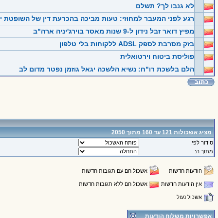
לא גנבו לך? תשלם
רגע לפני המעבר למחוזי: טעות מביכה בהכרעת דין של השופטת 
מפיץ דואר זבל נידון ל-9 שנות מאסר בוירג'יניה ארה"ב
בזק מסרבת לספק ADSL ללקוחות בלי טלפון
פוליסת ביטוח וירטואלית
הלם בלשכת רו"ח: נשיא הלשכה יגאל גוזמן נפטר מדום לב
מציג אשכולות 121 עד 160 מתוך 2050
סידור לפי:
מתוך ה:
הודעות חדשות
אשכול חם עם תגובות חדשות
אין הודעות חדשות
אשכול חם ללא תגובות חדשות
אשכול נעול
אפשרויות משלוח הודעות