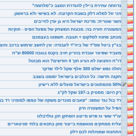
נדחתה עתירת ביילין להגדרת המצב כ"מלחמה"
הכי זול למלא דלק בשבת הקרובה. לא בשישי ולא בראשון.
השר שטרית: מדינת ישראל היא גן עדן לחייבים
המשטרה חזרה בה: מכונות המשחק של מפעל הפיס - חוקיות
מכתב פתוח לסלקום + תגובה. תשפטו בעצמכם
בג"ץ ביטל פס"ד של ביה"ד לעבודה: אין לחשב שימוש ברכב והוצא
מעביד שפיטר עובדת בהריון חויב בקנס בגובה 80000 ש"ח
דו"ח התנועה לא הגיע תוך 4 חודשים? הוא מבוטל
חולה נפש ישלם 300 אלף שקל לילד שדקר
תקנה חדשה: כל הכלבים בישראל יסומנו בשבב
50% מהמתווכים בישראל פועלים ללא רישיון
רק היום: מסטיק ב-187 שקל לק"ג
רד בול נגד טמפו: "פאבים מוכרים משקה של טמפו למזמיני רד בו
הפיל על המשטרה תיק
עו"ד ששי גז פרש מייצוג השחקן חנן גולדבלט
עלית ממתקים מואשמת בייצור מזון בתנאים בלתי סניטאריים
התחנות שמוהלות לכם דלק