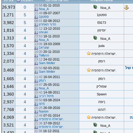
פותח האשכול
הודעה אחרונה
תגובות
צפיות
20:58
01-11-2010
26,973
0
Noa_A
Noa_A
11:49
09-07-2007
1,271
5
ספטון1
ספטון1
08:01
02-08-2012
3,982
5
Eli173
הדור האחרון
21:12
13-12-2010
1,816
4
יוסיפון
shruki
23:53
18-11-2010
1,313
4
Noa_A
Noa_A
13:06
19-03-2009
1,570
4
juda
שונרא1
10:00
20-11-2010
1,334
4
.ישראלה היפהפיה
Tallyco
23:12
24-02-2011
2,073
4
רומק
Sam Weller
 של
20:50
02-03-2011
3,468
4
.ישראלה היפהפיה
Sam Weller
11:42
16-04-2011
1,665
4
רומק
רומק
19:47
25-05-2011
1,646
4
שמוליק
Noa_A
10:42
14-08-2011
1,360
4
Spawn
מיטל רביב
16:50
03-08-2024
2,937
4
ךופה
מיצו
20:25
26-09-2016
7,768
4
דנהגו
Narion
12:46
07-01-2014
ה
4
4,069
.ישראלה היפהפיה
.ישראלה היפהפיה
21:36
17-09-2012
3,521
4
Noa_A
.ישראלה היפהפיה
11:38
16-12-2011
1,420
4