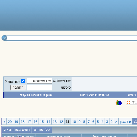
שם משתמש
זכור אותי?
סיסמא
חפש
ההודעות של היום
סמן פורומים כנקראו
«
ראשון
<
2
3
4
5
6
7
8
9
10
11
12
13
14
15
16
17
18
19
20
>
כלי פורום
חפש בפורום זה