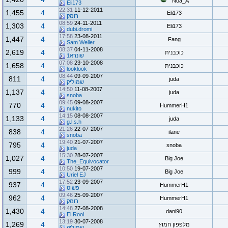
Noa_A
Eli173
22:31
11-12-2011
1,455
4
Eli173
רומק
08:59
24-11-2011
1,303
4
Eli173
dubi.dromi
17:58
23-08-2011
1,447
4
Fang
Sam Weller
08:37
04-11-2008
2,619
4
כוכבנית
שונרא1
07:08
23-10-2008
1,658
4
כוכבנית
looklook
08:44
09-09-2007
811
4
juda
שמוליק
14:50
11-08-2007
1,137
4
juda
snoba
09:45
09-08-2007
770
4
HummerH1
nukito
14:15
08-08-2007
1,133
4
juda
g.l.s.h
21:26
22-07-2007
838
4
ilane
snoba
19:40
21-07-2007
795
4
snoba
juda
15:30
28-07-2007
1,027
4
Big Joe
The_Equivocator
10:50
19-07-2007
999
4
Big Joe
Uriel EJ
17:52
23-09-2007
937
4
HummerH1
פשוט
09:46
25-09-2007
962
4
HummerH1
רומק
14:48
27-08-2008
1,430
4
dani90
El Rool
13:19
30-07-2008
1,269
4
מלפפון חמוץ
שמוליק