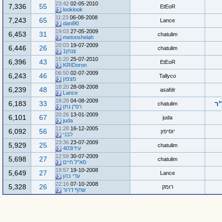
23:42
02-05-2010
7,336
55
EtEoR
looklook
11:23
06-08-2008
7,243
65
Lance
dani90
19:03
27-05-2009
6,453
31
chatulim
metooshelah
20:03
19-07-2009
6,446
26
chatulim
צנחן1
15:20
25-07-2010
6,396
43
EtEoR
KRIDoron
06:50
02-07-2009
6,243
46
Tallyco
מצפון
18:20
28-08-2008
6,239
48
asafdr
Lance
18:28
04-08-2009
6,183
33
chatulim
רס"ן נתן
20:26
13-01-2009
6,101
67
juda
juda
11:28
16-12-2005
6,092
56
יוסיפון
לבני
23:36
23-07-2009
5,929
25
chatulim
עידו403
12:59
30-07-2009
5,698
27
chatulim
סא"ל חיים
19:57
19-10-2008
5,649
27
Lance
עדי כהן
22:16
07-10-2008
5,328
26
רומק
שחף דרור