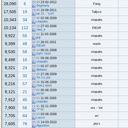
20:43
23-02-2012
28,090
6
Fang
Segmany
19:48
19-09-2011
17,505
19
Tallyco
תבור - tar 21
17:40
02-08-2009
10,343
34
chatulim
chatulim
07:19
27-03-2006
10,134
112
EtEoR
vlad_k
17:42
11-03-2008
9,922
55
chatulim
jinji
02:10
28-01-2011
9,399
48
marin
EtEoR
20:14
06-01-2008
8,530
58
chatulim
הנשר הקטן
17:01
09-08-2009
8,498
16
chatulim
chatulim
20:34
02-07-2009
8,321
24
chatulim
djdepaz
17:49
27-08-2009
8,226
32
chatulim
סגן בת אל
18:36
15-06-2009
8,216
57
chatulim
ממש באסה
17:00
05-08-2009
8,121
21
chatulim
יוסיפון
20:53
11-06-2009
7,912
45
chatulim
chatulim
11:41
15-11-2009
7,900
56
אור - ors
"מי"לי
23:19
03-08-2008
7,705
84
ori
Lance
20:18
14-03-2010
7,605
78
רומק
Algorithm