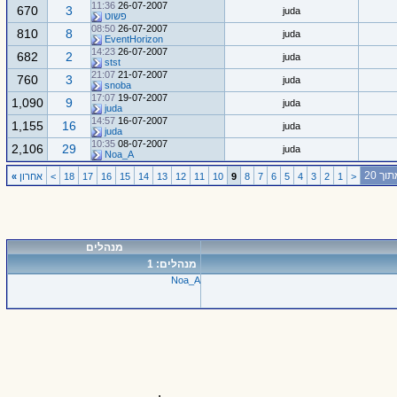
11:36
26-07-2007
670
3
juda
פשוט
08:50
26-07-2007
810
8
juda
EventHorizon
14:23
26-07-2007
682
2
juda
stst
21:07
21-07-2007
760
3
juda
snoba
17:07
19-07-2007
1,090
9
juda
juda
14:57
16-07-2007
1,155
16
juda
juda
10:35
08-07-2007
2,106
29
juda
Noa_A
<
1
2
3
4
5
6
7
8
9
10
11
12
13
14
15
16
17
18
>
אחרון
»
מנהלים
מנהלים: 1
Noa_A