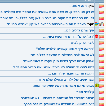
אשכול
עוגן:
הנה אנחנו...
זה רק אני הדפוק- או שגם אתם שונאים את התפריטים הקוליים בט
לפי מה בחרתם את מקום מגוריכם? ולאן (אם בכלל) הייתם עוברי
סקר:
בעקבות התיקו- הצבעת הכרעה לאייקון "אמצע החיים"
איך שהם גדלים לנו...
"דגל אדום"... התרוץ הנפוץ ביותר...
לזכר אריק לביא
"תראה איך אנחנו קשורים לילדים שלנו"
לא נמאס לכם ממצלמות המעקב בכל פינה?
שגעון ה-"זה צריך להיות מוכן לקראת ראש השנה"
למה לעזאזל מעולם לא לימדו אותנו את סידור התפילה?
דילמת החוב האבוד של החבר...
עשר שנים של ילדות, וכאילו עולם אחר...
פשוט נמאס ממדינת הפשע שמקיפה אותנו
קילפתי תפוז
מכתב "תודה" על השתתפות בארוע... נא תגובתכם
כ"ח בתמוז- יום הולדתו של שמוליק. יאללה לברך...