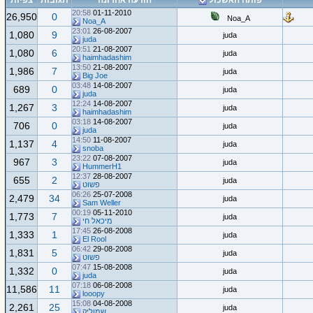
פותח האשכול
הודעה אחרונה
תגובות
צפיות
20:58
01-11-2010
26,950
0
Noa_A
Noa_A
23:01
26-08-2007
1,080
9
juda
juda
20:51
21-08-2007
1,080
6
juda
haimhadashim
13:50
21-08-2007
1,986
7
juda
Big Joe
03:48
14-08-2007
689
0
juda
juda
12:24
14-08-2007
1,267
3
juda
haimhadashim
03:18
14-08-2007
706
0
juda
juda
14:50
11-08-2007
1,137
4
juda
snoba
23:22
07-08-2007
967
3
juda
HummerH1
12:37
28-08-2007
655
2
juda
פשוט
06:26
25-07-2008
2,479
34
juda
Sam Weller
00:19
05-11-2010
1,773
7
juda
מיכאל חי
17:45
26-08-2008
1,333
1
juda
El Rool
06:42
29-08-2008
1,831
5
juda
פשוט
07:47
15-08-2008
1,332
0
juda
juda
07:18
06-08-2008
11,586
11
juda
looopy
15:08
04-08-2008
2,261
25
juda
שמוליק