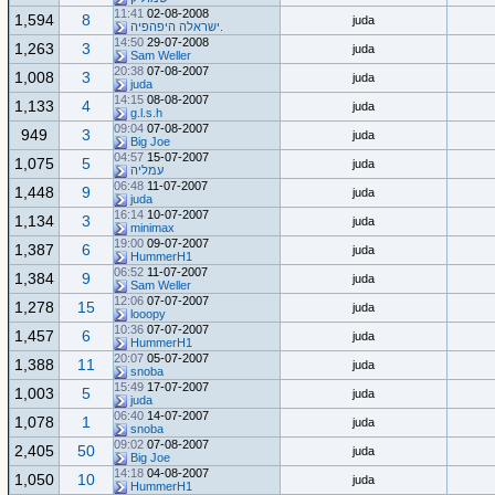
11:41
02-08-2008
1,594
8
juda
.ישראלה היפהפיה
14:50
29-07-2008
1,263
3
juda
Sam Weller
20:38
07-08-2007
1,008
3
juda
juda
14:15
08-08-2007
1,133
4
juda
g.l.s.h
09:04
07-08-2007
949
3
juda
Big Joe
04:57
15-07-2007
1,075
5
juda
עמליה
06:48
11-07-2007
1,448
9
juda
juda
16:14
10-07-2007
1,134
3
juda
minimax
19:00
09-07-2007
1,387
6
juda
HummerH1
06:52
11-07-2007
1,384
9
juda
Sam Weller
12:06
07-07-2007
1,278
15
juda
looopy
10:36
07-07-2007
1,457
6
juda
HummerH1
20:07
05-07-2007
1,388
11
juda
snoba
15:49
17-07-2007
1,003
5
juda
juda
06:40
14-07-2007
1,078
1
juda
snoba
09:02
07-08-2007
2,405
50
juda
Big Joe
14:18
04-08-2007
1,050
10
juda
HummerH1