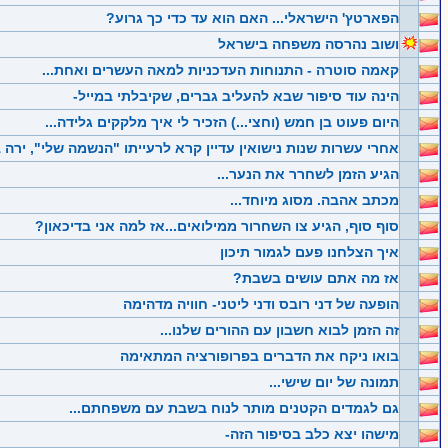
הפארטץ' הישראלי... האם הוא עד כדי כך גרוע?
ושוב נהרסה משפחה בישראל
קאמה סוטרה - התנוחות העדכניות למאה העשרים ואחת...
הינה עוד סיפור שבא להעליב גברים, שקיבלתי במייל-
היום פעוט בן חמש (וחצי...) הזכיר לי איך מלקקים גלידה...
אחרי עשרות שנות נישואין עדיין קרא לרעייתו "הנשמה שלי", ירה
הגיע הזמן לשחרר את הנער...
מכתב אהבה. מסוג מיוחד...
סוף סוף, הגיע צו השחרור ממילואים...אז למה אני בדיכאון?
איך הצלחנו פעם לגמור תיכון
אז מה אתם עושים בשבת?
הופעה של דני רובס ודני ליטני- חוויה מדהימה
זה הזמן לבוא חשבון עם ההורים שלנו...
בואו ניקח את הדברים בפרופורציה המתאימה
תמונה של יום שישי...
גם לגמדים הקטנים מותר לנוח בשבת עם משפחתם...
מישהו יצא כלב בסיפור הזה-