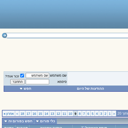
שם משתמש
זכור אותי?
סיסמא
ההודעות של היום
חפש
<
1
2
3
4
5
6
7
8
9
10
11
12
13
14
15
16
17
18
>
אחרון
»
כלי פורום
חפש בפורום זה