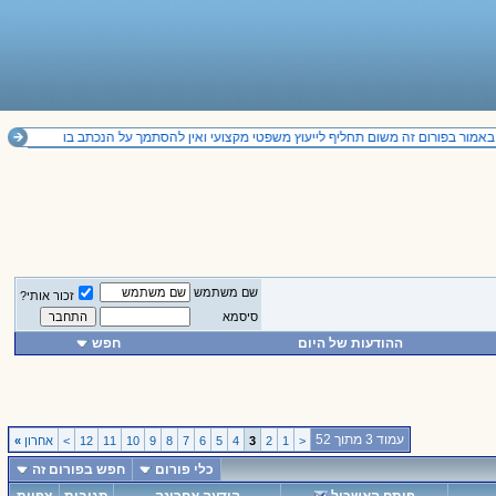
אמור בפורום זה משום תחליף לייעוץ משפטי מקצועי ואין להסתמך על הנכתב בו
שם משתמש
זכור אותי?
סיסמא
ההודעות של היום
חפש
עמוד 3 מתוך 52
<
1
2
3
4
5
6
7
8
9
10
11
12
>
אחרון
»
כלי פורום
חפש בפורום זה