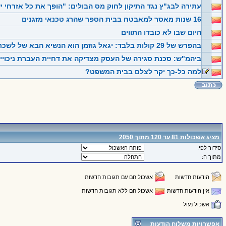
עתירה לבג"ץ נגד התיקון לחוק מס הבולים: "הופך את כל אזרחי 
16 שנות מאסר למאבטח בבית הספר שהרג טכנאי מזגנים
היום שבו לא כובדו התווים
בהפרש של 29 קולות בלבד: יגאל גוזמן הוא הנשיא הבא של לשכת רואי חשבון
ביהמ"ש: סכנת סגירה של העסק מצדיקה את דחיית העברת ניכויי
למה כל-כך יקר לצלם בבית המשפט?
מציג אשכולות 81 עד 120 מתוך 2050
סידור לפי:
מתוך ה:
הודעות חדשות
אשכול חם עם תגובות חדשות
אין הודעות חדשות
אשכול חם ללא תגובות חדשות
אשכול נעול
אפשרויות משלוח הודעות