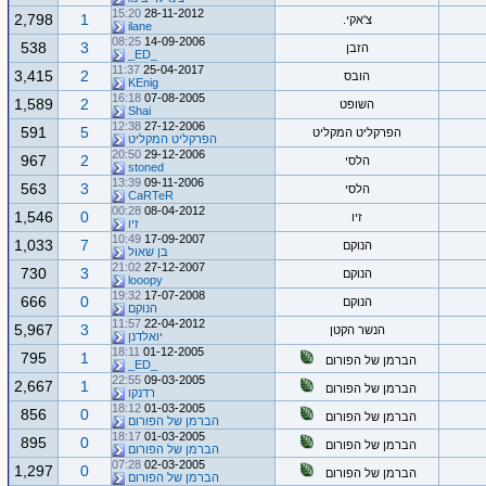
15:20
28-11-2012
2,798
1
צ'אקי.
ilane
08:25
14-09-2006
538
3
הזבן
_ED_
11:37
25-04-2017
3,415
2
הובס
KEnig
16:18
07-08-2005
1,589
2
השופט
Shai
12:38
27-12-2006
591
5
הפרקליט המקליט
הפרקליט המקליט
20:50
29-12-2006
967
2
הלסי
stoned
13:39
09-11-2006
563
3
הלסי
CaRTeR
00:28
08-04-2012
1,546
0
זיו
זיו
10:49
17-09-2007
1,033
7
הנוקם
בן שאול
21:02
27-12-2007
730
3
הנוקם
looopy
19:32
17-07-2008
666
0
הנוקם
הנוקם
11:57
22-04-2012
5,967
3
הנשר הקטן
יואלדנן
18:11
01-12-2005
795
1
הברמן של הפורום
_ED_
22:55
09-03-2005
2,667
1
הברמן של הפורום
רדנקו
18:12
01-03-2005
856
0
הברמן של הפורום
הברמן של הפורום
18:17
01-03-2005
895
0
הברמן של הפורום
הברמן של הפורום
07:28
02-03-2005
1,297
0
הברמן של הפורום
הברמן של הפורום