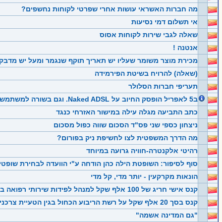
מה חברות האשראי עושות אחרי שפרטי לקוחות נחשפים?
אי תשלום דמי נסיעות
שאלה לגבי שירות לקוחות אסוס
אנטנה !
מכירת מוצר משומר שעליו יש תאריך תוקף שנגמר ומעל יש מדב
(שאלה) להרויח בשיטת הפירמידה
תעריפי חברות הסלולר
ב5 לאפריל הופסק החיוב על Naked ADSL. וגם בשורה למשתמשי "קו קל"
כתב התביעה מגלה עילה במישור האזרחי כנגד
ניצחון כספי שני פס"ד הסכום שווה כפול מסכום
מה הדרך המשפטית לצו לחשיפת ניק בפורום?
רהיטי אלקנטרה-חוויה גרועה במיוחד
סוף לסיפור: השופטת הילה כהן הודחה ע"י הוועדה לבחירת שופטי
הונאות מקרקעין - יותר מדי, קל מדי
קנס אישי חריג של 100 אלף שקל למנהל לפידות שירותי רפואה בגין הטעיית צרכנים
קנס בסך 20 אלף שקל על רשת הריבוע הכחול בגין הטעיית צרכנים
"גם המדינה אשמה"