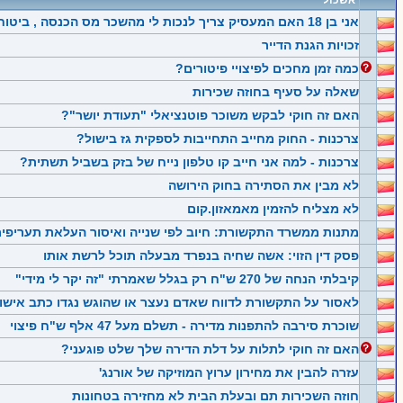
אשכול
אני בן 18 האם המעסיק צריך לנכות לי מהשכר מס הכנסה , ביטוח לאומי וכד? (ל"ת)
זכויות הגנת הדייר
כמה זמן מחכים לפיצויי פיטורים?
שאלה על סעיף בחוזה שכירות
האם זה חוקי לבקש משוכר פוטנציאלי "תעודת יושר"?
צרכנות - החוק מחייב התחייבות לספקית גז בישול?
צרכנות - למה אני חייב קו טלפון נייח של בזק בשביל תשתית?
לא מבין את הסתירה בחוק הירושה
לא מצליח להזמין מאמאזון.קום
מתנות ממשרד התקשורת: חיוב לפי שנייה ואיסור העלאת תעריפי
פסק דין הזוי: אשה שחיה בנפרד מבעלה תוכל לרשת אותו
קיבלתי הנחה של 270 ש"ח רק בגלל שאמרתי "זה יקר לי מידי"
לאסור על התקשורת לדווח שאדם נעצר או שהוגש נגדו כתב אישו
שוכרת סירבה להתפנות מדירה - תשלם מעל 47 אלף ש"ח פיצוי
האם זה חוקי לתלות על דלת הדירה שלך שלט פוגעני?
עזרה להבין את מחירון ערוץ המוזיקה של אורנג'
חוזה השכירות תם ובעלת הבית לא מחזירה בטחונות