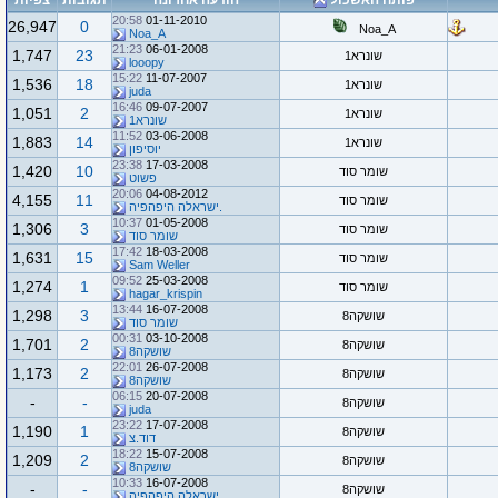
פותח האשכול
הודעה אחרונה
תגובות
צפיות
20:58
01-11-2010
26,947
0
Noa_A
Noa_A
21:23
06-01-2008
1,747
23
שונרא1
looopy
15:22
11-07-2007
1,536
18
שונרא1
juda
16:46
09-07-2007
1,051
2
שונרא1
שונרא1
11:52
03-06-2008
1,883
14
שונרא1
יוסיפון
23:38
17-03-2008
1,420
10
שומר סוד
פשוט
20:06
04-08-2012
4,155
11
שומר סוד
.ישראלה היפהפיה
10:37
01-05-2008
1,306
3
שומר סוד
שומר סוד
17:42
18-03-2008
1,631
15
שומר סוד
Sam Weller
09:52
25-03-2008
1,274
1
שומר סוד
hagar_krispin
13:44
16-07-2008
1,298
3
שושקה8
שומר סוד
00:31
03-10-2008
1,701
2
שושקה8
שושקה8
22:01
26-07-2008
1,173
2
שושקה8
שושקה8
06:15
20-07-2008
-
-
שושקה8
juda
23:22
17-07-2008
1,190
1
שושקה8
דוד.צ
18:22
15-07-2008
1,209
2
שושקה8
שושקה8
10:33
16-07-2008
-
-
שושקה8
.ישראלה היפהפיה