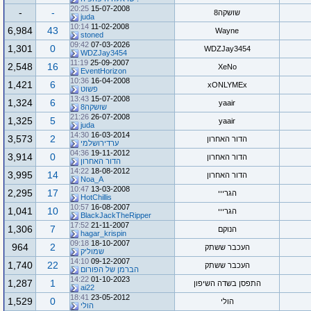
20:25
15-07-2008
-
-
שושקה8
juda
10:14
11-02-2008
6,984
43
Wayne
stoned
09:42
07-03-2026
1,301
0
WDZJay3454
WDZJay3454
11:19
25-09-2007
2,548
16
XeNo
EventHorizon
10:36
16-04-2008
1,421
6
xONLYMEx
פשוט
13:43
15-07-2008
1,324
6
yaair
שושקה8
21:26
26-07-2008
1,325
5
yaair
juda
14:30
16-03-2014
3,573
2
הדור האחרון
ערדירושלמי
04:36
19-11-2012
3,914
0
הדור האחרון
הדור האחרון
14:22
18-08-2012
3,995
14
הדור האחרון
Noa_A
10:47
13-03-2008
2,295
17
הגרייי
HotChillis
10:57
16-08-2007
1,041
10
הגרייי
BlackJackTheRipper
17:52
21-11-2007
1,306
7
הנוקם
hagar_krispin
09:18
18-10-2007
964
2
העכבר ששתק
שמוליק
14:10
09-12-2007
1,740
22
העכבר ששתק
הברמן של הפורום
14:22
01-10-2023
1,287
1
התפסן בשדה השיפון
ai22
18:41
23-05-2012
1,529
0
הולי
הולי