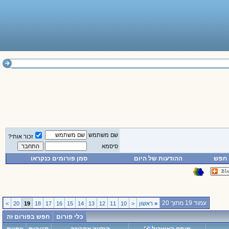
שם משתמש
זכור אותי?
סיסמא
חפש
ההודעות של היום
סמן פורומים כנקראו
עמוד 19 מתוך 20
«
ראשון
<
10
11
12
13
14
15
16
17
18
19
20
>
כלי פורום
חפש בפורום זה