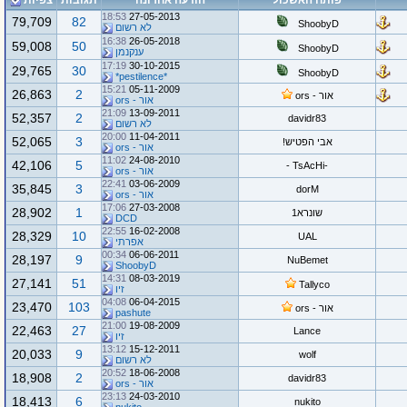
פותח האשכול
הודעה אחרונה
תגובות
צפיות
18:53
27-05-2013
79,709
82
ShoobyD
לא רשום
16:38
26-05-2018
59,008
50
ShoobyD
ענקנמן
17:19
30-10-2015
29,765
30
ShoobyD
*pestilence*
15:21
05-11-2009
26,863
2
אור - ors
אור - ors
21:09
13-09-2011
52,357
2
davidr83
לא רשום
20:00
11-04-2011
52,065
3
אבי הפטיש!
אור - ors
11:02
24-08-2010
42,106
5
-TsAcHi -
אור - ors
22:41
03-06-2009
35,845
3
dorM
אור - ors
17:06
27-03-2008
28,902
1
שונרא1
DCD
22:55
16-02-2008
28,329
10
UAL
אפרתי
00:34
06-06-2011
28,197
9
NuBemet
ShoobyD
14:31
08-03-2019
27,141
51
Tallyco
זיו
04:08
06-04-2015
23,470
103
אור - ors
pashute
21:00
19-08-2009
22,463
27
Lance
זיו
13:12
15-12-2011
20,033
9
wolf
לא רשום
20:52
18-06-2008
18,908
2
davidr83
אור - ors
23:13
24-03-2010
18,413
6
nukito