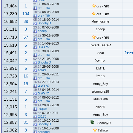
nukito
21:38
06-05-2010
17,484
1
אור - ors
אור - ors
18:34
08-08-2009
17,230
104
אור - ors
אור - ors
05:02
18-09-2014
16,652
39
Mnemosyne
ShoobyD
23:16
07-03-2008
16,111
0
sheep
sheep
14:22
30-11-2009
15,713
57
אור - ors
אור - ors
20:16
14-09-2013
15,619
5
I WANT A CAR
לא רשום
17:10
30-09-2009
רים?
2
15,491
Shai
אור - ors
02:58
21-08-2008
14,042
2
ארדיכל
ShoobyD
16:24
29-07-2008
13,991
5
BMTL
soli49
22:15
29-05-2011
13,728
16
מריאל
אור - ors
16:44
27-10-2013
13,504
19
Army_Boy
לא רשום
19:58
04-05-2014
13,241
7
alonmore28
לא רשום
00:54
06-03-2012
13,131
5
stiller1706
אור - ors
20:41
28-06-2018
13,015
1
elaa56
ענקנמן
06:36
07-09-2011
12,995
3
Army_Boy
Eli173
16:20
10-10-2012
12,957
31
ShoobyD
ShoobyD
16:19
16-10-2008
12,902
8
Tallyco
borsood