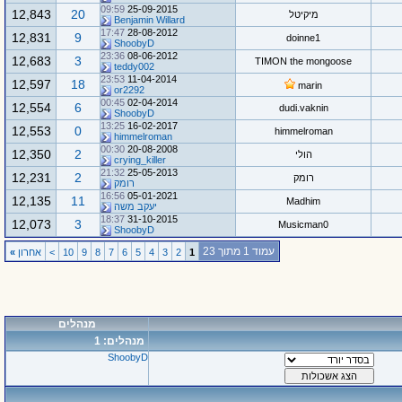
09:59
25-09-2015
12,843
20
מיקיטל
Benjamin Willard
17:47
28-08-2012
12,831
9
doinne1
ShoobyD
23:36
08-06-2012
12,683
3
TIMON the mongoose
teddy002
23:53
11-04-2014
12,597
18
marin
or2292
00:45
02-04-2014
12,554
6
dudi.vaknin
ShoobyD
13:25
16-02-2017
12,553
0
himmelroman
himmelroman
00:30
20-08-2008
12,350
2
הולי
crying_killer
21:32
25-05-2013
12,231
2
רומק
רומק
16:56
05-01-2021
12,135
11
Madhim
יעקב משה
18:37
31-10-2015
12,073
3
Musicman0
ShoobyD
עמוד 1 מתוך 23
1
2
3
4
5
6
7
8
9
10
>
אחרון
»
מנהלים
מנהלים: 1
ShoobyD