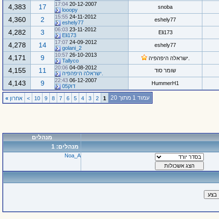
17:04
20-12-2007
4,383
17
snoba
looopy
15:55
24-11-2012
4,360
2
eshely77
eshely77
06:03
23-11-2012
4,282
3
Eli173
Eli173
17:07
24-09-2012
4,278
14
eshely77
golani_2
10:57
26-10-2013
4,171
9
.ישראלה היפהפיה
Tallyco
20:06
04-08-2012
4,155
11
שומר סוד
.ישראלה היפהפיה
22:43
06-12-2007
4,143
9
HummerH1
דוק05
עמוד 1 מתוך 20
1
2
3
4
5
6
7
8
9
10
>
אחרון
»
מנהלים
מנהלים: 1
Noa_A