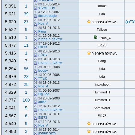
אושרת124
07:09
16-03-2014
5,951
1
shruki
ערדירושלמי
09:47
26-09-2007
5,621
39
juda
desert-eagle
20:58
06-07-2012
ל"ת)
27
5,620
.ישראלה היפהפיה
Noa_A
22:20
31-01-2013
5,522
9
Tallyco
Fang
22:01
22-05-2012
5,510
1
Noa_A
.ישראלה היפהפיה
17:37
17-01-2012
5,477
11
Eli173
Eli173
05:48
23-02-2013
5,416
1
.ישראלה היפהפיה
עמליה
22:03
31-01-2013
5,340
7
Fang
.ישראלה היפהפיה
00:39
01-02-2008
5,294
56
juda
looopy
23:13
09-05-2008
4,979
23
juda
נושי***
01:46
13-08-2013
4,972
28
linuxsboot
Noa_A
10:51
06-10-2007
4,929
1
HummerH1
Big Joe
20:24
23-02-2008
4,777
100
HummerH1
amit2
23:12
07-12-2012
4,641
5
Sam Weller
.ישראלה היפהפיה
21:19
04-04-2011
4,567
6
Eli173
Eli173
18:07
12-08-2013
4,540
9
.ישראלה היפהפיה
Noa_A
17:36
17-10-2014
4,483
3
.ישראלה היפהפיה
הדור האחרון