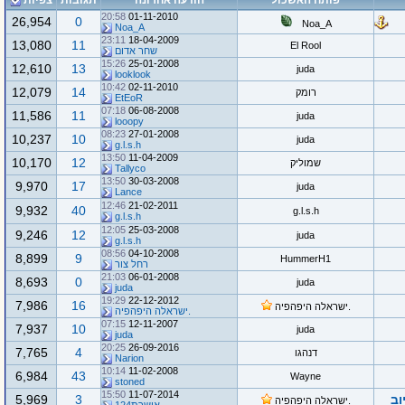
פותח האשכול
הודעה אחרונה
תגובות
צפיות
20:58
01-11-2010
26,954
0
Noa_A
Noa_A
23:11
18-04-2009
13,080
11
El Rool
שחר אדום
15:26
25-01-2008
12,610
13
juda
looklook
10:42
02-11-2010
12,079
14
רומק
EtEoR
07:18
06-08-2008
11,586
11
juda
looopy
08:23
27-01-2008
10,237
10
juda
g.l.s.h
13:50
11-04-2009
10,170
12
שמוליק
Tallyco
13:50
30-03-2008
9,970
17
juda
Lance
12:46
21-02-2011
9,932
40
g.l.s.h
g.l.s.h
12:05
25-03-2008
9,246
12
juda
g.l.s.h
08:56
04-10-2008
8,899
9
HummerH1
רחל צור
21:03
06-01-2008
8,693
0
juda
juda
19:29
22-12-2012
7,986
16
.ישראלה היפהפיה
.ישראלה היפהפיה
07:15
12-11-2007
7,937
10
juda
juda
20:25
26-09-2016
7,765
4
דנהגו
Narion
10:14
11-02-2008
6,984
43
Wayne
stoned
15:50
11-07-2014
וב
3
5,969
.ישראלה היפהפיה