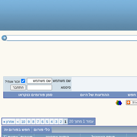
שם משתמש
זכור אותי?
סיסמא
חפש
ההודעות של היום
סמן פורומים כנקראו
עמוד 1 מתוך 20
1
2
3
4
5
6
7
8
9
10
>
אחרון
»
כלי פורום
חפש בפורום זה